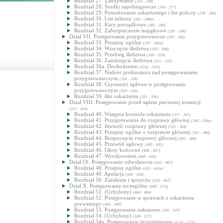
Rozdział 27. Zatrzymanie
(243 - 248)
Rozdział 28. Środki zapobiegawcze
(249 - 277)
Rozdział 29. Poszukiwanie oskarżonego i list gończy
(278 - 280)
Rozdział 30. List żelazny
(281 - 284a)
Rozdział 31. Kary porządkowe
(285 - 290)
Rozdział 32. Zabezpieczenie majątkowe
(291 - 296)
Dział VII. Postępowanie przygotowawcze
(297 - 336)
Rozdział 33. Przepisy ogólne
(297 - 302a)
Rozdział 34. Wszczęcie śledztwa
(303 - 308)
Rozdział 35. Przebieg śledztwa
(309 - 320)
Rozdział 36. Zamknięcie śledztwa
(321 - 325)
Rozdział 36a. Dochodzenie
(325a - 325i)
Rozdział 37. Nadzór prokuratora nad postępowaniem
przygotowawczym
(326 - 328)
Rozdział 38. Czynności sądowe w postępowaniu
przygotowawczym
(329 - 330)
Rozdział 39. Akt oskarżenia
(331 - 336)
Dział VIII. Postępowanie przed sądem pierwszej instancji
(337 - 424)
Rozdział 40. Wstępna kontrola oskarżenia
(337 - 347)
Rozdział 41. Przygotowanie do rozprawy głównej
(348 - 354a)
Rozdział 42. Jawność rozprawy głównej
(355 - 364)
Rozdział 43. Przepisy ogólne o rozprawie głównej
(365 - 380)
Rozdział 44. Rozpoczęcie rozprawy głównej
(381 - 384)
Rozdział 45. Przewód sądowy
(385 - 405)
Rozdział 46. Głosy końcowe
(406 - 407)
Rozdział 47. Wyrokowanie
(408 - 424)
Dział IX. Postępowanie odwoławcze
(425 - 467)
Rozdział 48. Przepisy ogólne
(425 - 443a)
Rozdział 49. Apelacja
(444 - 458)
Rozdział 50. Zażalenie i sprzeciw
(459 - 467)
Dział X. Postępowania szczególne
(468 - 517j)
Rozdział 51. (Uchylony)
(468 - 484)
Rozdział 52. Postępowanie w sprawach z oskarżenia
prywatnego
(485 - 499)
Rozdział 53. Postępowanie nakazowe
(500 - 507)
Rozdział 54. (Uchylony)
(508 - 517)
Rozdział 54a. Postępowanie przyspieszone
(517a - 517j)