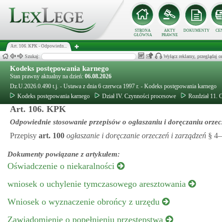
STRONA
AKTY
DOKUMENTY
CE
GŁÓWNA
PRAWNE
Art. 106. KPK - Odpowiedn...
Szukaj:
Wyłącz reklamy, przeglądaj
Kodeks postępowania karnego
Stan prawny aktualny na dzień:
06.08.2026
Dz.U.2026.0.490 t.j. - Ustawa z dnia 6 czerwca 1997 r. - Kodeks postępowania karnego
Kodeks postępowania karnego
Dział IV. Czynności procesowe
Rozdział 11. O
Art. 106. KPK
Odpowiednie stosowanie przepisów o ogłaszaniu i doręczaniu orzec
Przepisy
art.
100
ogłaszanie i doręczanie orzeczeń i zarządzeń
§ 4–
Dokumenty powiązane z artykułem:
Oświadczenie o niekaralności
wniosek o uchylenie tymczasowego aresztowania
Wniosek o wyznaczenie obrońcy z urzędu
Zawiadomienie o popełnieniu przestępstwa