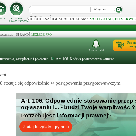
Wszystko
Wszystko
NIE CHCESZ OGLĄDAĆ REKLAM?
ZALOGUJ SIĘ DO SERWIS
NNIK
SZUKANIE
ZAAWANSOWANE
 orzecznictwo - SPRAWDŹ
LEXLEGE PRO
Ucz si
rozwią
Obserwuj akt
rzeczenia, zarządzenia i polecenia
Art. 106. Kodeks postępowania karnego
zeń
8 stosuje się odpowiednio w postępowaniu przygotowawczym.
Art. 106. Odpowiednie stosowanie przep
ogłaszaniu i... - budzi Twoje wątpliwości?
Potrzebujesz
informacji prawnej
?
Zadaj bezpłatne pytanie