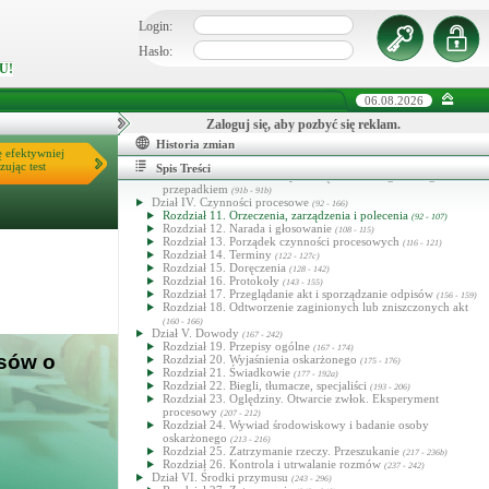
Rozdział 2. Wyłączenie sędziego
(40 - 44)
Dział III. Strony, obrońcy, pełnomocnicy, przedstawiciel
Login:
społeczny, podmiot zobowiązany, właściciel przedsiębiorstwa
(45 - 91b)
Hasło:
Rozdział 3. Oskarżyciel publiczny
(45 - 48)
U!
Rozdział 4. Pokrzywdzony
(49 - 52a)
Rozdział 5. Oskarżyciel posiłkowy
(53 - 58)
Rozdział 6. Oskarżyciel prywatny
(59 - 61)
06.08.2026
Rozdział 7. (Uchylony)
(62 - 70)
Rozdział 8. Oskarżony
Zaloguj się, aby pozbyć się reklam.
(71 - 81a)
Rozdział 9. Obrońcy i pełnomocnicy
(82 - 89)
Historia zmian
Rozdział 10. Przedstawiciel społeczny
ę efektywniej
(90 - 91)
Rozdział 10a. Podmiot zobowiązany
zując test
(91a - 91a)
Spis Treści
Rozdział 10b. Właściciel przedsiębiorstwa zagrożonego
przepadkiem
(91b - 91b)
Dział IV. Czynności procesowe
(92 - 166)
Rozdział 11. Orzeczenia, zarządzenia i polecenia
(92 - 107)
Rozdział 12. Narada i głosowanie
(108 - 115)
Rozdział 13. Porządek czynności procesowych
(116 - 121)
Rozdział 14. Terminy
(122 - 127c)
Rozdział 15. Doręczenia
(128 - 142)
Rozdział 16. Protokoły
(143 - 155)
Rozdział 17. Przeglądanie akt i sporządzanie odpisów
(156 - 159)
Rozdział 18. Odtworzenie zaginionych lub zniszczonych akt
(160 - 166)
Dział V. Dowody
(167 - 242)
Rozdział 19. Przepisy ogólne
(167 - 174)
isów o
Rozdział 20. Wyjaśnienia oskarżonego
(175 - 176)
Rozdział 21. Świadkowie
(177 - 192a)
Rozdział 22. Biegli, tłumacze, specjaliści
(193 - 206)
Rozdział 23. Oględziny. Otwarcie zwłok. Eksperyment
procesowy
(207 - 212)
Rozdział 24. Wywiad środowiskowy i badanie osoby
oskarżonego
(213 - 216)
Rozdział 25. Zatrzymanie rzeczy. Przeszukanie
(217 - 236b)
Rozdział 26. Kontrola i utrwalanie rozmów
(237 - 242)
Dział VI. Środki przymusu
(243 - 296)