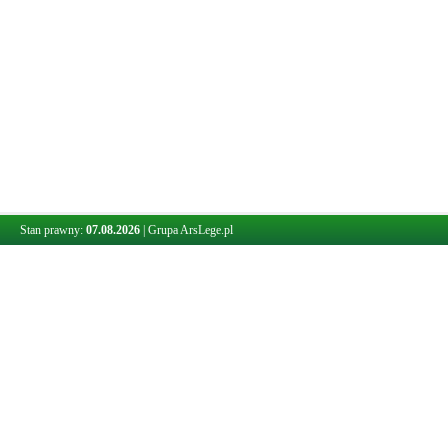
Stan prawny:
07.08.2026
|
Grupa ArsLege.pl