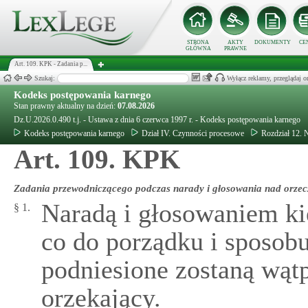
STRONA
AKTY
DOKUMENTY
CE
GŁÓWNA
PRAWNE
Art. 109. KPK - Zadania p...
Szukaj:
Wyłącz reklamy, przeglądaj
Kodeks postępowania karnego
Stan prawny aktualny na dzień:
07.08.2026
Dz.U.2026.0.490 t.j. - Ustawa z dnia 6 czerwca 1997 r. - Kodeks postępowania karnego
Kodeks postępowania karnego
Dział IV. Czynności procesowe
Rozdział 12. 
Art. 109. KPK
Zadania przewodniczącego podczas narady i głosowania nad orze
Naradą i głosowaniem kie
§ 1.
co do porządku i sposob
podniesione zostaną wątp
orzekający.