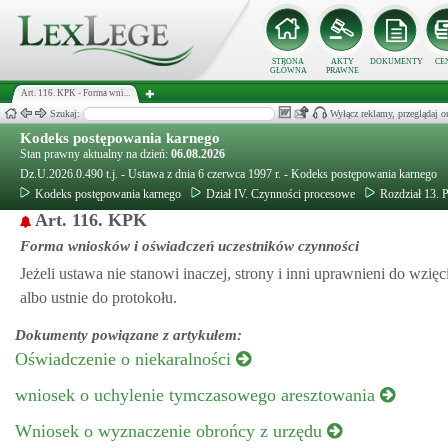
STRONA
AKTY
DOKUMENTY
CE
GŁÓWNA
PRAWNE
Art. 116. KPK - Forma wni...
Szukaj:
Wyłącz reklamy, przeglądaj
Kodeks postępowania karnego
Stan prawny aktualny na dzień:
06.08.2026
Dz.U.2026.0.490 t.j. - Ustawa z dnia 6 czerwca 1997 r. - Kodeks postępowania karnego
Kodeks postępowania karnego
Dział IV. Czynności procesowe
Rozdział 13. 
Art. 116. KPK
Forma wniosków i oświadczeń uczestników czynności
Jeżeli ustawa nie stanowi inaczej, strony i inni uprawnieni do wzi
albo ustnie do protokołu.
Dokumenty powiązane z artykułem:
Oświadczenie o niekaralności
wniosek o uchylenie tymczasowego aresztowania
Wniosek o wyznaczenie obrońcy z urzędu