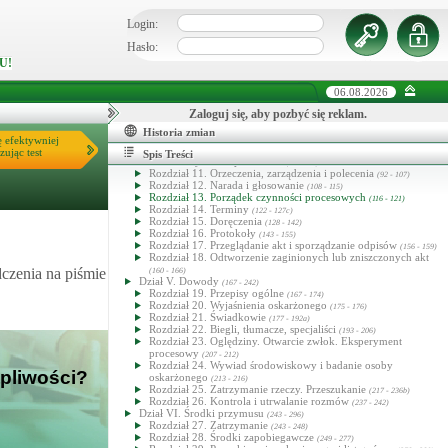
społeczny, podmiot zobowiązany, właściciel przedsiębiorstwa
(45 - 91b)
Login:
Rozdział 3. Oskarżyciel publiczny
(45 - 48)
Rozdział 4. Pokrzywdzony
(49 - 52a)
Hasło:
Rozdział 5. Oskarżyciel posiłkowy
(53 - 58)
U!
Rozdział 6. Oskarżyciel prywatny
(59 - 61)
Rozdział 7. (Uchylony)
(62 - 70)
Rozdział 8. Oskarżony
(71 - 81a)
06.08.2026
Rozdział 9. Obrońcy i pełnomocnicy
(82 - 89)
Rozdział 10. Przedstawiciel społeczny
Zaloguj się, aby pozbyć się reklam.
(90 - 91)
Rozdział 10a. Podmiot zobowiązany
(91a - 91a)
Historia zmian
Rozdział 10b. Właściciel przedsiębiorstwa zagrożonego
ę efektywniej
przepadkiem
zując test
(91b - 91b)
Spis Treści
Dział IV. Czynności procesowe
(92 - 166)
Rozdział 11. Orzeczenia, zarządzenia i polecenia
(92 - 107)
Rozdział 12. Narada i głosowanie
(108 - 115)
Rozdział 13. Porządek czynności procesowych
(116 - 121)
Rozdział 14. Terminy
(122 - 127c)
Rozdział 15. Doręczenia
(128 - 142)
Rozdział 16. Protokoły
(143 - 155)
Rozdział 17. Przeglądanie akt i sporządzanie odpisów
(156 - 159)
Rozdział 18. Odtworzenie zaginionych lub zniszczonych akt
dczenia na piśmie
(160 - 166)
Dział V. Dowody
(167 - 242)
Rozdział 19. Przepisy ogólne
(167 - 174)
Rozdział 20. Wyjaśnienia oskarżonego
(175 - 176)
Rozdział 21. Świadkowie
(177 - 192a)
Rozdział 22. Biegli, tłumacze, specjaliści
(193 - 206)
Rozdział 23. Oględziny. Otwarcie zwłok. Eksperyment
procesowy
(207 - 212)
Rozdział 24. Wywiad środowiskowy i badanie osoby
tpliwości?
oskarżonego
(213 - 216)
Rozdział 25. Zatrzymanie rzeczy. Przeszukanie
(217 - 236b)
Rozdział 26. Kontrola i utrwalanie rozmów
(237 - 242)
Dział VI. Środki przymusu
(243 - 296)
Rozdział 27. Zatrzymanie
(243 - 248)
Rozdział 28. Środki zapobiegawcze
(249 - 277)