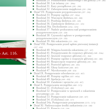
Rozdział 29. Poszukiwanie oskarżonego i list gończy
(278 - 280)
Rozdział 30. List żelazny
(281 - 284a)
Rozdział 31. Kary porządkowe
(285 - 290)
Rozdział 32. Zabezpieczenie majątkowe
(291 - 296)
Dział VII. Postępowanie przygotowawcze
(297 - 336)
Rozdział 33. Przepisy ogólne
(297 - 302a)
Rozdział 34. Wszczęcie śledztwa
(303 - 308)
Rozdział 35. Przebieg śledztwa
(309 - 320)
Rozdział 36. Zamknięcie śledztwa
(321 - 325)
Rozdział 36a. Dochodzenie
(325a - 325i)
Rozdział 37. Nadzór prokuratora nad postępowaniem
przygotowawczym
(326 - 328)
Rozdział 38. Czynności sądowe w postępowaniu
przygotowawczym
(329 - 330)
Rozdział 39. Akt oskarżenia
(331 - 336)
Dział VIII. Postępowanie przed sądem pierwszej instancji
(337 - 424)
Rozdział 40. Wstępna kontrola oskarżenia
(337 - 347)
 Art. 116.
Rozdział 41. Przygotowanie do rozprawy głównej
(348 - 354a)
Rozdział 42. Jawność rozprawy głównej
(355 - 364)
Rozdział 43. Przepisy ogólne o rozprawie głównej
(365 - 380)
Rozdział 44. Rozpoczęcie rozprawy głównej
(381 - 384)
Rozdział 45. Przewód sądowy
(385 - 405)
Rozdział 46. Głosy końcowe
(406 - 407)
Rozdział 47. Wyrokowanie
(408 - 424)
Dział IX. Postępowanie odwoławcze
(425 - 467)
Rozdział 48. Przepisy ogólne
(425 - 443a)
Rozdział 49. Apelacja
(444 - 458)
Rozdział 50. Zażalenie i sprzeciw
(459 - 467)
Dział X. Postępowania szczególne
(468 - 517j)
Rozdział 51. (Uchylony)
(468 - 484)
Rozdział 52. Postępowanie w sprawach z oskarżenia
prywatnego
(485 - 499)
Rozdział 53. Postępowanie nakazowe
(500 - 507)
Rozdział 54. (Uchylony)
(508 - 517)
Rozdział 54a. Postępowanie przyspieszone
(517a - 517j)
Dział XI. Nadzwyczajne środki zaskarżenia
(518 - 548)
Rozdział 55. Kasacja
(518 - 539)