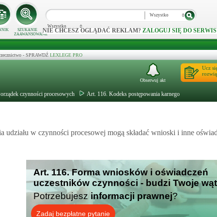
Wszystko
Wszystko
NIE CHCESZ OGLĄDAĆ REKLAM?
ZALOGUJ SIĘ DO SERWIS
NNIK
SZUKANIE
ZAAWANSOWANE
 orzecznictwo - SPRAWDŹ
LEXLEGE PRO
Ucz si
rozwią
Obserwuj akt
Porządek czynności procesowych
Art. 116. Kodeks postępowania karnego
ęcia udziału w czynności procesowej mogą składać wnioski i inne oświa
Art. 116. Forma wniosków i oświadczeń
uczestników czynności - budzi Twoje wą
Potrzebujesz
informacji prawnej
?
Zadaj bezpłatne pytanie