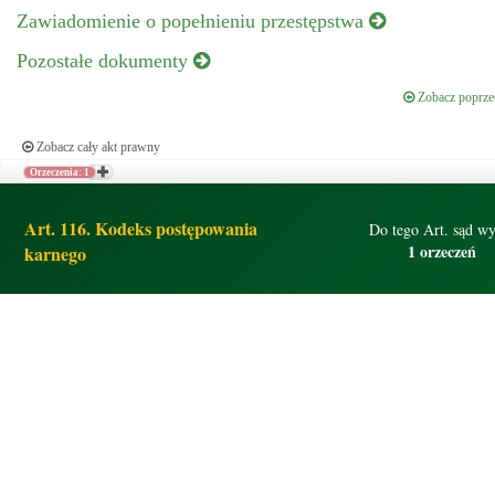
Zawiadomienie o popełnieniu przestępstwa
Pozostałe dokumenty
Zobacz poprzed
Zobacz cały akt prawny
Orzeczenia: 1
Art. 116. Kodeks postępowania
Do tego Art. sąd wy
1 orzeczeń
karnego