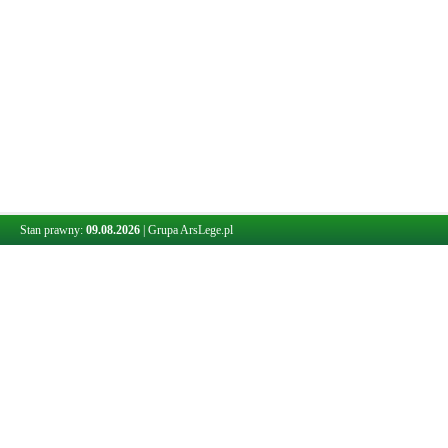
Stan prawny:
09.08.2026
|
Grupa ArsLege.pl