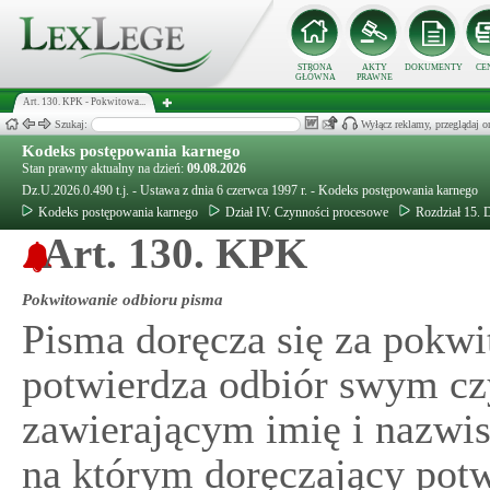
STRONA
AKTY
DOKUMENTY
CE
GŁÓWNA
PRAWNE
Art. 130. KPK - Pokwitowa...
Szukaj:
Wyłącz reklamy, przeglądaj
Kodeks postępowania karnego
Stan prawny aktualny na dzień:
09.08.2026
Dz.U.2026.0.490 t.j. - Ustawa z dnia 6 czerwca 1997 r. - Kodeks postępowania karnego
Kodeks postępowania karnego
Dział IV. Czynności procesowe
Rozdział 15. 
Art. 130. KPK
Pokwitowanie odbioru pisma
Pisma doręcza się za pokw
potwierdza odbiór swym c
zawierającym imię i nazwi
na którym doręczający pot