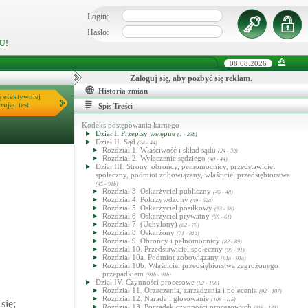
Login:
Hasło:
U!
08.08.2026
Zaloguj się, aby pozbyć się reklam.
Historia zmian
ę efektywniej
zując test
Spis Treści
Kodeks postępowania karnego
Dział I. Przepisy wstępne
(1 - 23b)
Dział II. Sąd
(24 - 44)
Rozdział 1. Właściwość i skład sądu
(24 - 39)
Rozdział 2. Wyłączenie sędziego
(40 - 44)
Dział III. Strony, obrońcy, pełnomocnicy, przedstawiciel
społeczny, podmiot zobowiązany, właściciel przedsiębiorstwa
(45 - 91b)
Rozdział 3. Oskarżyciel publiczny
(45 - 48)
Rozdział 4. Pokrzywdzony
(49 - 52a)
Rozdział 5. Oskarżyciel posiłkowy
(53 - 58)
Rozdział 6. Oskarżyciel prywatny
(59 - 61)
Rozdział 7. (Uchylony)
(62 - 70)
Rozdział 8. Oskarżony
(71 - 81a)
Rozdział 9. Obrońcy i pełnomocnicy
(82 - 89)
Rozdział 10. Przedstawiciel społeczny
(90 - 91)
Rozdział 10a. Podmiot zobowiązany
(91a - 91a)
Rozdział 10b. Właściciel przedsiębiorstwa zagrożonego
przepadkiem
(91b - 91b)
Dział IV. Czynności procesowe
(92 - 166)
Rozdział 11. Orzeczenia, zarządzenia i polecenia
(92 - 107)
Rozdział 12. Narada i głosowanie
(108 - 115)
się;
Rozdział 13. Porządek czynności procesowych
(116 - 121)