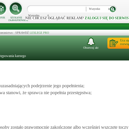
Wszystko
Wszystko
NIE CHCESZ OGLĄDAĆ REKLAM?
ZALOGUJ SIĘ DO SERWIS
NNIK
SZUKANIE
ZAAWANSOWANE
 orzecznictwo - SPRAWDŹ
LEXLEGE PRO
Ucz si
rozwią
Obserwuj akt
stępowania karnego
 uzasadniających podejrzenie jego popełnienia;
a stanowi, że sprawca nie popełnia przestępstwa;
osoby zostało prawomocnie zakończone albo wcześniej wszczęte toczy 