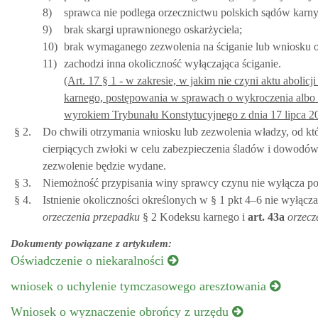
8)
sprawca nie podlega orzecznictwu polskich sądów karny
9)
brak skargi uprawnionego oskarżyciela;
10)
brak wymaganego zezwolenia na ściganie lub wniosku o
11)
zachodzi inna okoliczność wyłączająca ściganie.
(Art. 17 § 1 - w zakresie, w jakim nie czyni aktu abol
karnego, postępowania w sprawach o wykroczenia albo
wyrokiem Trybunału Konstytucyjnego z dnia 17 lipca 2018
§ 2.
Do chwili otrzymania wniosku lub zezwolenia władzy, od któ
cierpiących zwłoki w celu zabezpieczenia śladów i dowodów,
zezwolenie będzie wydane.
§ 3.
Niemożność przypisania winy sprawcy czynu nie wyłącza po
§ 4.
Istnienie okoliczności określonych w § 1 pkt 4–6 nie wyłą
orzeczenia przepadku
§ 2 Kodeksu karnego i
art.
43a
orzecz
Dokumenty powiązane z artykułem:
Oświadczenie o niekaralności
wniosek o uchylenie tymczasowego aresztowania
Wniosek o wyznaczenie obrońcy z urzędu