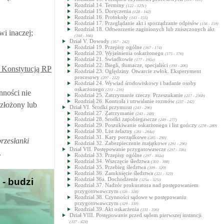
Rozdział 14. Terminy
(122 - 127c)
Rozdział 15. Doręczenia
(128 - 142)
Rozdział 16. Protokoły
(143 - 155)
Rozdział 17. Przeglądanie akt i sporządzanie odpisów
(156 - 159)
Rozdział 18. Odtworzenie zaginionych lub zniszczonych akt
i inaczej;
(160 - 166)
Dział V. Dowody
(167 - 242)
Rozdział 19. Przepisy ogólne
(167 - 174)
Rozdział 20. Wyjaśnienia oskarżonego
(175 - 176)
Rozdział 21. Świadkowie
(177 - 192a)
Rozdział 22. Biegli, tłumacze, specjaliści
(193 - 206)
 Konstytucją RP
Rozdział 23. Oględziny. Otwarcie zwłok. Eksperyment
procesowy
(207 - 212)
Rozdział 24. Wywiad środowiskowy i badanie osoby
oskarżonego
(213 - 216)
nności nie
Rozdział 25. Zatrzymanie rzeczy. Przeszukanie
(217 - 236b)
Rozdział 26. Kontrola i utrwalanie rozmów
(237 - 242)
 złożony lub
Dział VI. Środki przymusu
(243 - 296)
Rozdział 27. Zatrzymanie
(243 - 248)
Rozdział 28. Środki zapobiegawcze
(249 - 277)
Rozdział 29. Poszukiwanie oskarżonego i list gończy
(278 - 280)
Rozdział 30. List żelazny
(281 - 284a)
Rozdział 31. Kary porządkowe
(285 - 290)
przesłanki
Rozdział 32. Zabezpieczenie majątkowe
(291 - 296)
Dział VII. Postępowanie przygotowawcze
(297 - 336)
.
Rozdział 33. Przepisy ogólne
(297 - 302a)
Rozdział 34. Wszczęcie śledztwa
(303 - 308)
Rozdział 35. Przebieg śledztwa
(309 - 320)
Rozdział 36. Zamknięcie śledztwa
(321 - 325)
Rozdział 36a. Dochodzenie
 - budzi
(325a - 325i)
Rozdział 37. Nadzór prokuratora nad postępowaniem
przygotowawczym
(326 - 328)
Rozdział 38. Czynności sądowe w postępowaniu
przygotowawczym
(329 - 330)
Rozdział 39. Akt oskarżenia
(331 - 336)
Dział VIII. Postępowanie przed sądem pierwszej instancji
(337 - 424)