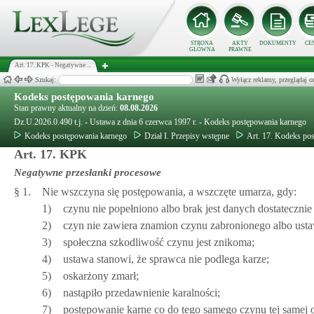
STRONA
AKTY
DOKUMENTY
CE
GŁÓWNA
PRAWNE
Art. 17. KPK - Negatywne ...
Szukaj:
Wyłącz reklamy, przeglądaj
Kodeks postępowania karnego
Stan prawny aktualny na dzień:
08.08.2026
Dz.U.2026.0.490 t.j. - Ustawa z dnia 6 czerwca 1997 r. - Kodeks postępowania karnego
Kodeks postępowania karnego
Dział I. Przepisy wstępne
Art. 17. Kodeks po
Art. 17. KPK
Negatywne przesłanki procesowe
§ 1.
Nie wszczyna się postępowania, a wszczęte umarza, gdy:
1)
czynu nie popełniono albo brak jest danych dostatecznie
2)
czyn nie zawiera znamion czynu zabronionego albo ustaw
3)
społeczna szkodliwość czynu jest znikoma;
4)
ustawa stanowi, że sprawca nie podlega karze;
5)
oskarżony zmarł;
6)
nastąpiło przedawnienie karalności;
7)
postępowanie karne co do tego samego czynu tej samej 