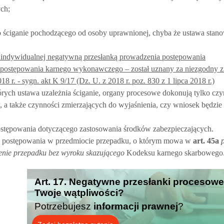
ch;
 ściganie pochodzącego od osoby uprawnionej, chyba że ustawa stanow
icji indywidualnej negatywną przesłanką prowadzenia postępowania
 postępowania karnego wykonawczego – został uznany za niezgodny z
 r. - sygn. akt K 9/17 (Dz. U. z 2018 r. poz. 830 z 1 lipca 2018 r.)
rych ustawa uzależnia ściganie, organy procesowe dokonują tylko czy
 a także czynności zmierzających do wyjaśnienia, czy wniosek będzie
stępowania dotyczącego zastosowania środków zabezpieczających.
cza postępowania w przedmiocie przepadku, o którym mowa w
art.
45a
enie przepadku bez wyroku skazującego
Kodeksu karnego skarbowego
Art. 17. Negatywne przesłanki procesowe
Twoje wątpliwości?
Potrzebujesz
informacji prawnej
?