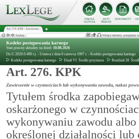
STRONA
AKTY
DOKUMENTY
CE
GŁÓWNA
PRAWNE
Art. 276. KPK - Zawieszen...
Szukaj:
Wyłącz reklamy, przeglądaj
Kodeks postępowania karnego
Stan prawny aktualny na dzień:
10.08.2026
Dz.U.2026.0.490 t.j. - Ustawa z dnia 6 czerwca 1997 r. - Kodeks postępowania karnego
Kodeks postępowania karnego
Dział VI. Środki przymusu
Rozdział 28. Środ
Art. 276. KPK
Zawieszenie w czynnościach lub wykonywaniu zawodu, nakaz powst
Tytułem środka zapobiega
oskarżonego w czynnościac
wykonywaniu zawodu albo 
określonej działalności lu