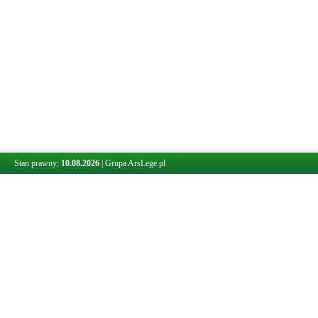
Stan prawny:
10.08.2026
|
Grupa ArsLege.pl