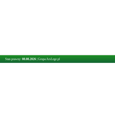
Stan prawny:
08.08.2026
|
Grupa ArsLege.pl