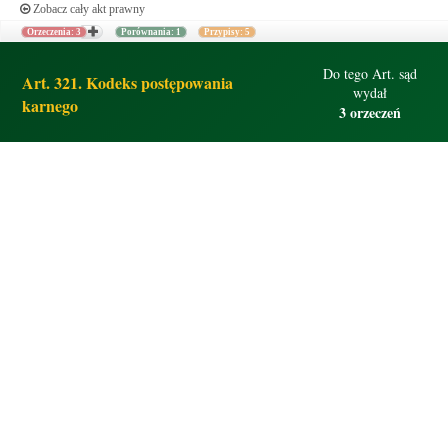
Zobacz cały akt prawny
Orzeczenia: 3
Porównania: 1
Przypisy: 5
Do tego Art. sąd
Art. 321. Kodeks postępowania
wydał
karnego
3 orzeczeń