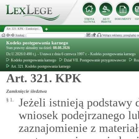
STRONA
AKTY
DOKUMENTY
CE
GŁÓWNA
PRAWNE
Art. 321. KPK - Zamknięci...
Szukaj:
Wyłącz reklamy, przeglądaj
Kodeks postępowania karnego
Stan prawny aktualny na dzień:
08.08.2026
Dz.U.2026.0.490 t.j. - Ustawa z dnia 6 czerwca 1997 r. - Kodeks postępowania karnego
Kodeks postępowania karnego
Dział VII. Postępowanie przygotowawcze
Roz
Art. 321. Kodeks postępowania karnego
Art. 321. KPK
Zamknięcie śledztwa
Jeżeli istnieją podstawy
§ 1.
wniosek podejrzanego lu
zaznajomienie z materia