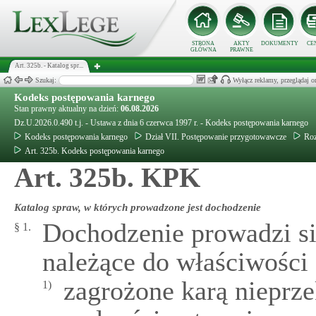
STRONA
AKTY
DOKUMENTY
CE
GŁÓWNA
PRAWNE
Art. 325b. - Katalog spr...
Szukaj:
Wyłącz reklamy, przeglądaj
Kodeks postępowania karnego
Stan prawny aktualny na dzień:
06.08.2026
Dz.U.2026.0.490 t.j. - Ustawa z dnia 6 czerwca 1997 r. - Kodeks postępowania karnego
Kodeks postępowania karnego
Dział VII. Postępowanie przygotowawcze
Roz
Art. 325b. Kodeks postępowania karnego
Art. 325b. KPK
Katalog spraw, w których prowadzone jest dochodzenie
Dochodzenie prowadzi si
§ 1.
należące do właściwości
zagrożone karą nieprze
1)