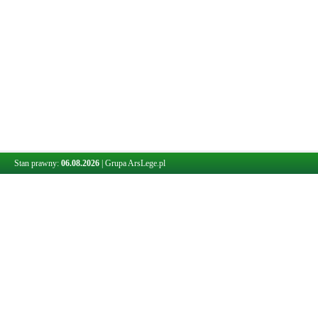
Stan prawny:
06.08.2026
|
Grupa ArsLege.pl