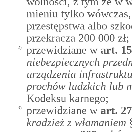
wolności, z tym że w 
mieniu tylko wówczas,
przestępstwa albo szko
przekracza 200 000 zł;
przewidziane w
art.
15
2)
niebezpiecznych przed
urządzenia infrastrukt
prochów ludzkich lub 
Kodeksu karnego;
przewidziane w
art.
27
3)
kradzież z włamaniem
§