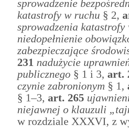
sprowadzenie bezpośredn
katastrofy w ruchu
§ 2,
a
sprowadzenia katastrofy
niedopełnienie obowiązk
zabezpieczające środowi
231
nadużycie uprawnień
publicznego
§ 1 i 3,
art.
czynie zabronionym
§ 1,
§ 1–3,
art.
265
ujawnieni
niejawnej o klauzuli „taj
w rozdziale XXXVI, z w