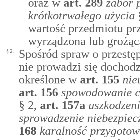
oraz w
art.
289
zabór 
krótkotrwałego użycia
wartość przedmiotu pr
wyrządzona lub grożąca
Spośród spraw o przestę
§ 2.
nie prowadzi się dochod
określone w
art.
155
nie
art.
156
spowodowanie ci
§ 2,
art.
157a
uszkodzeni
sprowadzenie niebezpie
168
karalność przygotow