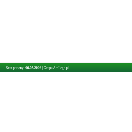
Stan prawny:
06.08.2026
|
Grupa ArsLege.pl