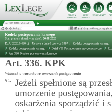
STRONA
AKTY
DOKUMENTY
CE
GŁÓWNA
PRAWNE
Art. 336. KPK - Wniosek o...
Szukaj:
Wyłącz reklamy, przeglądaj
Kodeks postępowania karnego
Stan prawny aktualny na dzień:
06.08.2026
Dz.U.2026.0.490 t.j. - Ustawa z dnia 6 czerwca 1997 r. - Kodeks postępowania karnego
Kodeks postępowania karnego
Dział VII. Postępowanie przygotowawcze
Roz
Art. 336. Kodeks postępowania karnego
Art. 336. KPK
Wniosek o warunkowe umorzenie postępowania
Jeżeli spełnione są prze
§ 1.
umorzenie postępowania,
oskarżenia sporządzić i 