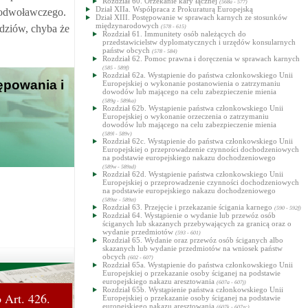
Rozdział 60. Orzekanie kary łącznej
(568a - 577)
Dział XIIa. Współpraca z Prokuraturą Europejską
u odwoławczego.
Dział XIII. Postępowanie w sprawach karnych ze stosunków
międzynarodowych
ędziów, chyba że
(578 - 615)
Rozdział 61. Immunitety osób należących do
przedstawicielstw dyplomatycznych i urzędów konsularnych
państw obcych
(578 - 584)
Rozdział 62. Pomoc prawna i doręczenia w sprawach karnych
(585 - 589f)
Rozdział 62a. Wystąpienie do państwa członkowskiego Unii
ępowania i
Europejskiej o wykonanie postanowienia o zatrzymaniu
dowodów lub mającego na celu zabezpieczenie mienia
(589g - 589ka)
Rozdział 62b. Wystąpienie państwa członkowskiego Unii
Europejskiej o wykonanie orzeczenia o zatrzymaniu
dowodów lub mającego na celu zabezpieczenie mienia
(589l - 589v)
Rozdział 62c. Wystąpienie do państwa członkowskiego Unii
Europejskiej o przeprowadzenie czynności dochodzeniowych
na podstawie europejskiego nakazu dochodzeniowego
(589w - 589zd)
Rozdział 62d. Wystąpienie państwa członkowskiego Unii
Europejskiej o przeprowadzenie czynności dochodzeniowych
na podstawie europejskiego nakazu dochodzeniowego
(589ze - 589zt)
Rozdział 63. Przejęcie i przekazanie ścigania karnego
(590 - 592f)
Rozdział 64. Wystąpienie o wydanie lub przewóz osób
ściganych lub skazanych przebywających za granicą oraz o
wydanie przedmiotów
(593 - 601)
Rozdział 65. Wydanie oraz przewóz osób ściganych albo
skazanych lub wydanie przedmiotów na wniosek państw
obcych
(602 - 607)
Rozdział 65a. Wystąpienie do państwa członkowskiego Unii
Europejskiej o przekazanie osoby ściganej na podstawie
europejskiego nakazu aresztowania
(607a - 607j)
Rozdział 65b. Wystąpienie państwa członkowskiego Unii
 Art. 426.
Europejskiej o przekazanie osoby ściganej na podstawie
europejskiego nakazu aresztowania
(607k - 607zc)