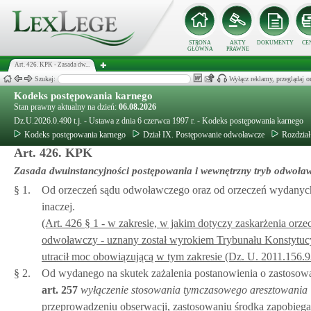
STRONA
AKTY
DOKUMENTY
CE
GŁÓWNA
PRAWNE
Art. 426. KPK - Zasada dw...
Szukaj:
Wyłącz reklamy, przeglądaj
Kodeks postępowania karnego
Stan prawny aktualny na dzień:
06.08.2026
Dz.U.2026.0.490 t.j. - Ustawa z dnia 6 czerwca 1997 r. - Kodeks postępowania karnego
Kodeks postępowania karnego
Dział IX. Postępowanie odwoławcze
Rozdział
Art. 426. KPK
Zasada dwuinstancyjności postępowania i wewnętrzny tryb odwoła
§ 1.
Od orzeczeń sądu odwoławczego oraz od orzeczeń wydanych
inaczej.
(Art. 426 § 1 - w zakresie, w jakim dotyczy zaskarżenia or
odwoławczy - uznany został wyrokiem Trybunału Konstytucyj
utracił moc obowiązującą w tym zakresie (Dz. U. 2011.156.9
§ 2.
Od wydanego na skutek zażalenia postanowienia o zastosow
art.
257
wyłączenie stosowania tymczasowego aresztowania
przeprowadzeniu obserwacji, zastosowaniu środka zapobieg