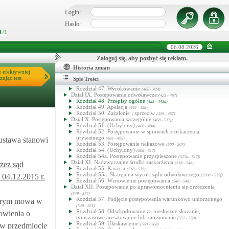
Rozdział 37. Nadzór prokuratora nad postępowaniem
przygotowawczym
(326 - 328)
Login:
Rozdział 38. Czynności sądowe w postępowaniu
przygotowawczym
(329 - 330)
Hasło:
Rozdział 39. Akt oskarżenia
(331 - 336)
U!
Dział VIII. Postępowanie przed sądem pierwszej instancji
(337 - 424)
Rozdział 40. Wstępna kontrola oskarżenia
06.08.2026
(337 - 347)
Rozdział 41. Przygotowanie do rozprawy głównej
(348 - 354a)
Rozdział 42. Jawność rozprawy głównej
Zaloguj się, aby pozbyć się reklam.
(355 - 364)
Rozdział 43. Przepisy ogólne o rozprawie głównej
(365 - 380)
Historia zmian
Rozdział 44. Rozpoczęcie rozprawy głównej
ę efektywniej
(381 - 384)
Rozdział 45. Przewód sądowy
zując test
(385 - 405)
Spis Treści
Rozdział 46. Głosy końcowe
(406 - 407)
Rozdział 47. Wyrokowanie
(408 - 424)
Dział IX. Postępowanie odwoławcze
(425 - 467)
Rozdział 48. Przepisy ogólne
(425 - 443a)
Rozdział 49. Apelacja
(444 - 458)
Rozdział 50. Zażalenie i sprzeciw
(459 - 467)
Dział X. Postępowania szczególne
(468 - 517j)
Rozdział 51. (Uchylony)
(468 - 484)
Rozdział 52. Postępowanie w sprawach z oskarżenia
prywatnego
ustawa stanowi
(485 - 499)
Rozdział 53. Postępowanie nakazowe
(500 - 507)
Rozdział 54. (Uchylony)
(508 - 517)
Rozdział 54a. Postępowanie przyspieszone
(517a - 517j)
Dział XI. Nadzwyczajne środki zaskarżenia
zez sąd
(518 - 548)
Rozdział 55. Kasacja
(518 - 539)
Rozdział 55a. Skarga na wyrok sądu odwoławczego
 04.12.2015 r.
(539a - 539f)
Rozdział 56. Wznowienie postępowania
(540 - 548)
Dział XII. Postępowanie po uprawomocnieniu się orzeczenia
(549 - 577)
Rozdział 57. Podjęcie postępowania warunkowo umorzonego
którym mowa w
(549 - 551)
Rozdział 58. Odszkodowanie za niesłuszne skazanie,
owienia o
tymczasowe aresztowanie lub zatrzymanie
(552 - 559)
Rozdział 59. Ułaskawienie
 w przedmiocie
(560 - 568)