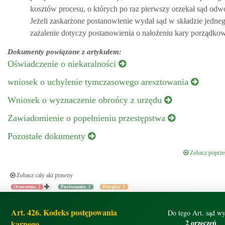
kosztów procesu, o których po raz pierwszy orzekał sąd od
Jeżeli zaskarżone postanowienie wydał sąd w składzie jedne
zażalenie dotyczy postanowienia o nałożeniu kary porządko
Dokumenty powiązane z artykułem:
Oświadczenie o niekaralności
wniosek o uchylenie tymczasowego aresztowania
Wniosek o wyznaczenie obrońcy z urzędu
Zawiadomienie o popełnieniu przestępstwa
Pozostałe dokumenty
Zobacz poprzed
Zobacz cały akt prawny
Orzeczenia: 2
Porównania: 1
Przypisy: 1
Art. 426. Kodeks postępowania
Do tego Art. sąd wy
2 orzeczeń
karnego