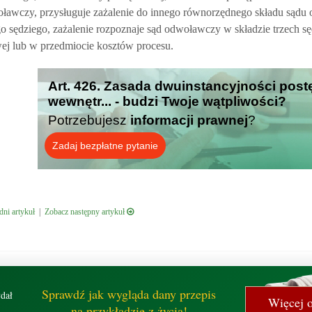
woławczy, przysługuje zażalenie do innego równorzędnego składu sąd
go sędziego, zażalenie rozpoznaje sąd odwoławczy w składzie trzech s
wej lub w przedmiocie kosztów procesu.
Art. 426. Zasada dwuinstancyjności post
wewnętr... - budzi Twoje wątpliwości?
Potrzebujesz
informacji prawnej
?
Zadaj bezpłatne pytanie
ni artykuł
|
Zobacz następny artykuł
Sprawdź jak wygląda dany przepis
dał
Więcej o
na przykładzie z życia!