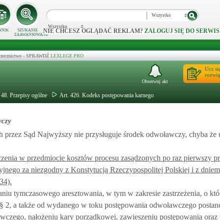
Wszystko
Wszystko
NIE CHCESZ OGLĄDAĆ REKLAM?
ZALOGUJ SIĘ DO SERWIS
NNIK
SZUKANIE
ZAAWANSOWANE
 orzecznictwo - SPRAWDŹ
LEXLEGE PRO
Ucz si
rozwią
Obserwuj akt
 48. Przepisy ogólne
Art. 426. Kodeks postępowania karnego
wczy
 przez Sąd Najwyższy nie przysługuje środek odwoławczy, chyba że 
zeczenia w przedmiocie kosztów procesu zasądzonych po raz pierwszy pr
nego za niezgodny z Konstytucją Rzeczypospolitej Polskiej i z dniem
34).
aniu tymczasowego aresztowania, w tym w zakresie zastrzeżenia, o 
§ 2, a także od wydanego w toku postępowania odwoławczego postan
awczego, nałożeniu kary porządkowej, zawieszeniu postępowania oraz