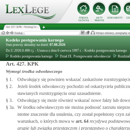
STRONA
AKTY
DOKUMENTY
CE
GŁÓWNA
PRAWNE
Art. 427. KPK - Wymogi śr...
Szukaj:
Wyłącz reklamy, przeglądaj
Kodeks postępowania karnego
Stan prawny aktualny na dzień:
07.08.2026
Dz.U.2026.0.490 t.j. - Ustawa z dnia 6 czerwca 1997 r. - Kodeks postępowania karnego
Kodeks postępowania karnego
Dział IX. Postępowanie odwoławcze
Rozdział
Art. 427. KPK
Wymogi środka odwoławczego
§ 1.
Odwołujący się powinien wskazać zaskarżone rozstrzygnięcie 
§ 2.
Jeżeli środek odwoławczy pochodzi od oskarżyciela publicz
stawianych rozstrzygnięciu oraz uzasadnienie.
§ 3.
Odwołujący się może również wskazać nowe fakty lub dowody
§ 3a.
W środku odwoławczym nie można podnosić zarzutu nieprze
istotne znaczenie dla ustalenia, czy został popełniony czyn 
warunkach, o których mowa w
art.
64
recydywa podstawowa
grupie lub związku przestępczym i przestępstwo o charakterz