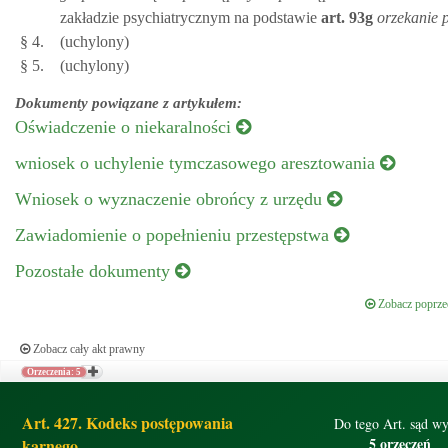
zakładzie psychiatrycznym na podstawie
art.
93g
orzekanie 
§ 4.
(uchylony)
§ 5.
(uchylony)
Dokumenty powiązane z artykułem:
Oświadczenie o niekaralności
wniosek o uchylenie tymczasowego aresztowania
Wniosek o wyznaczenie obrońcy z urzędu
Zawiadomienie o popełnieniu przestępstwa
Pozostałe dokumenty
Zobacz poprzed
Zobacz cały akt prawny
Orzeczenia: 5
Art. 427. Kodeks postępowania
Do tego Art. sąd wy
5 orzeczeń
karnego