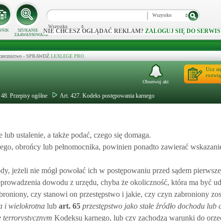
Wszystko
Wszystko
NIE CHCESZ OGLĄDAĆ REKLAM?
ZALOGUJ SIĘ DO SERWIS
NNIK
SZUKANIE
ZAAWANSOWANE
 orzecznictwo - SPRAWDŹ
LEXLEGE PRO
Ucz si
rozwią
Obserwuj akt
 48. Przepisy ogólne
Art. 427. Kodeks postępowania karnego
lub ustalenie, a także podać, czego się domaga.
nego, obrońcy lub pełnomocnika, powinien ponadto zawierać wskazani
, jeżeli nie mógł powołać ich w postępowaniu przed sądem pierwszej 
prowadzenia dowodu z urzędu, chyba że okoliczność, która ma być 
zabroniony, czy stanowi on przestępstwo i jakie, czy czyn zabroniony zo
 i wielokrotna
lub
art.
65
przestępstwo jako stałe źródło dochodu lub 
e terrorystycznym
Kodeksu karnego, lub czy zachodzą warunki do orze