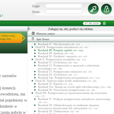
Rozdział 37. Nadzór prokuratora nad postępowaniem
przygotowawczym
(326 - 328)
Login:
Rozdział 38. Czynności sądowe w postępowaniu
przygotowawczym
(329 - 330)
Hasło:
Rozdział 39. Akt oskarżenia
(331 - 336)
U!
Dział VIII. Postępowanie przed sądem pierwszej instancji
(337 - 424)
Rozdział 40. Wstępna kontrola oskarżenia
07.08.2026
(337 - 347)
Rozdział 41. Przygotowanie do rozprawy głównej
(348 - 354a)
Rozdział 42. Jawność rozprawy głównej
Zaloguj się, aby pozbyć się reklam.
(355 - 364)
Rozdział 43. Przepisy ogólne o rozprawie głównej
(365 - 380)
Historia zmian
Rozdział 44. Rozpoczęcie rozprawy głównej
ę efektywniej
(381 - 384)
Rozdział 45. Przewód sądowy
zując test
(385 - 405)
Spis Treści
Rozdział 46. Głosy końcowe
(406 - 407)
Rozdział 47. Wyrokowanie
(408 - 424)
Dział IX. Postępowanie odwoławcze
(425 - 467)
Rozdział 48. Przepisy ogólne
(425 - 443a)
Rozdział 49. Apelacja
(444 - 458)
Rozdział 50. Zażalenie i sprzeciw
(459 - 467)
Dział X. Postępowania szczególne
(468 - 517j)
Rozdział 51. (Uchylony)
(468 - 484)
Rozdział 52. Postępowanie w sprawach z oskarżenia
prywatnego
(485 - 499)
Rozdział 53. Postępowanie nakazowe
(500 - 507)
Rozdział 54. (Uchylony)
e zarzutów
(508 - 517)
Rozdział 54a. Postępowanie przyspieszone
(517a - 517j)
Dział XI. Nadzwyczajne środki zaskarżenia
(518 - 548)
Rozdział 55. Kasacja
(518 - 539)
Rozdział 55a. Skarga na wyrok sądu odwoławczego
instancji.
(539a - 539f)
Rozdział 56. Wznowienie postępowania
(540 - 548)
Dział XII. Postępowanie po uprawomocnieniu się orzeczenia
udowodniona, ma
(549 - 577)
Rozdział 57. Podjęcie postępowania warunkowo umorzonego
stał popełniony w
(549 - 551)
Rozdział 58. Odszkodowanie za niesłuszne skazanie,
działanie w
tymczasowe aresztowanie lub zatrzymanie
(552 - 559)
Rozdział 59. Ułaskawienie
czenia pobytu w
(560 - 568)