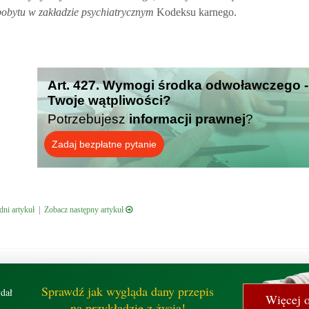
pobytu w zakładzie psychiatrycznym
Kodeksu karnego.
Art. 427. Wymogi środka odwoławczego -
Twoje wątpliwości?
Potrzebujesz
informacji prawnej
?
Zadaj bezpłatne pytanie
ni artykuł
|
Zobacz następny artykuł
Sprawdź jak wygląda dany przepis
dał
Więcej o
na przykładzie z życia!