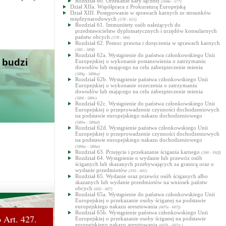
Rozdział 60. Orzekanie kary łącznej
(568a - 577)
Dział XIIa. Współpraca z Prokuraturą Europejską
Dział XIII. Postępowanie w sprawach karnych ze stosunków
międzynarodowych
(578 - 615)
Rozdział 61. Immunitety osób należących do
przedstawicielstw dyplomatycznych i urzędów konsularnych
państw obcych
(578 - 584)
Rozdział 62. Pomoc prawna i doręczenia w sprawach karnych
(585 - 589f)
Rozdział 62a. Wystąpienie do państwa członkowskiego Unii
 budzi
Europejskiej o wykonanie postanowienia o zatrzymaniu
dowodów lub mającego na celu zabezpieczenie mienia
(589g - 589ka)
Rozdział 62b. Wystąpienie państwa członkowskiego Unii
Europejskiej o wykonanie orzeczenia o zatrzymaniu
dowodów lub mającego na celu zabezpieczenie mienia
(589l - 589v)
Rozdział 62c. Wystąpienie do państwa członkowskiego Unii
Europejskiej o przeprowadzenie czynności dochodzeniowych
na podstawie europejskiego nakazu dochodzeniowego
(589w - 589zd)
Rozdział 62d. Wystąpienie państwa członkowskiego Unii
Europejskiej o przeprowadzenie czynności dochodzeniowych
na podstawie europejskiego nakazu dochodzeniowego
(589ze - 589zt)
Rozdział 63. Przejęcie i przekazanie ścigania karnego
(590 - 592f)
Rozdział 64. Wystąpienie o wydanie lub przewóz osób
ściganych lub skazanych przebywających za granicą oraz o
wydanie przedmiotów
(593 - 601)
Rozdział 65. Wydanie oraz przewóz osób ściganych albo
skazanych lub wydanie przedmiotów na wniosek państw
obcych
(602 - 607)
Rozdział 65a. Wystąpienie do państwa członkowskiego Unii
Europejskiej o przekazanie osoby ściganej na podstawie
europejskiego nakazu aresztowania
(607a - 607j)
Rozdział 65b. Wystąpienie państwa członkowskiego Unii
 Art. 427.
Europejskiej o przekazanie osoby ściganej na podstawie
europejskiego nakazu aresztowania
(607k - 607zc)