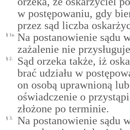
orzeka, że oskarżyciel p
w postępowaniu, gdy bie
przez sąd liczba oskarżyc
Na postanowienie sądu w
§ 1a.
zażalenie nie przysługuje
Sąd orzeka także, iż osk
§ 2.
brać udziału w postępowan
on osobą uprawnioną lub 
oświadczenie o przystąpi
złożone po terminie.
Na postanowienie sądu w
§ 3.