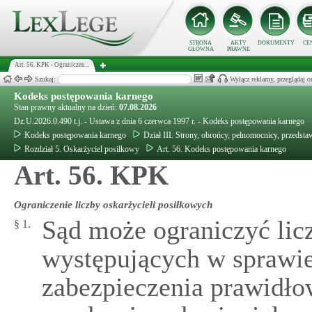
STRONA
AKTY
DOKUMENTY
CE
GŁÓWNA
PRAWNE
Art. 56. KPK - Ograniczen...
Szukaj:
Wyłącz reklamy, przeglądaj
Kodeks postępowania karnego
Stan prawny aktualny na dzień:
07.08.2026
Dz.U.2026.0.490 t.j. - Ustawa z dnia 6 czerwca 1997 r. - Kodeks postępowania karnego
Kodeks postępowania karnego
Dział III. Strony, obrońcy, pełnomocnicy, przedsta
Rozdział 5. Oskarżyciel posiłkowy
Art. 56. Kodeks postępowania karnego
Art. 56. KPK
Ograniczenie liczby oskarżycieli posiłkowych
Sąd może ograniczyć lic
§ 1.
występujących w sprawie,
zabezpieczenia prawidło