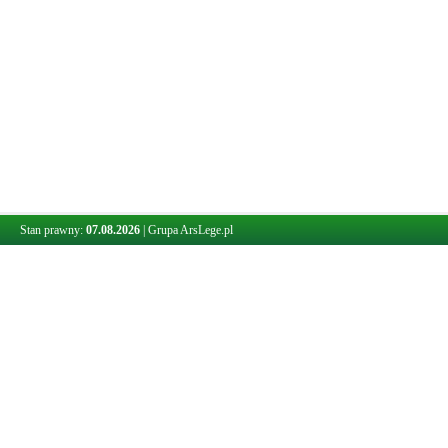
Stan prawny:
07.08.2026
|
Grupa ArsLege.pl