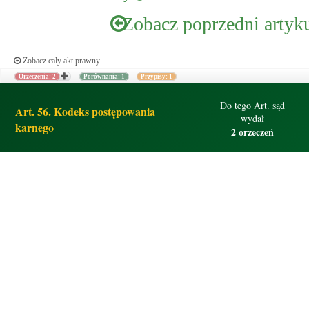
Zobacz poprzedni artyk
Zobacz cały akt prawny
Orzeczenia: 2
Porównania: 1
Przypisy: 1
Do tego Art. sąd
Art. 56. Kodeks postępowania
wydał
karnego
2 orzeczeń