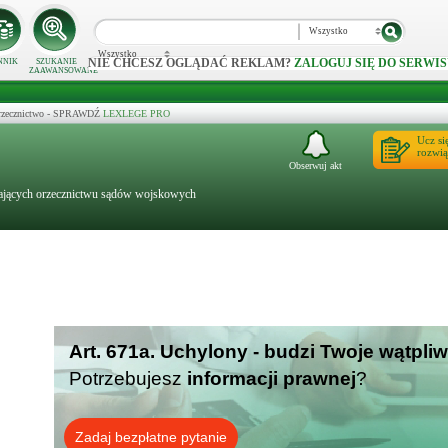
Wszystko
Wszystko
NIE CHCESZ OGLĄDAĆ REKLAM?
ZALOGUJ SIĘ DO SERWIS
NNIK
SZUKANIE
ZAAWANSOWANE
 orzecznictwo - SPRAWDŹ
LEXLEGE PRO
Ucz si
rozwią
Obserwuj akt
gających orzecznictwu sądów wojskowych
Art. 671a. Uchylony - budzi Twoje wątpli
Potrzebujesz
informacji prawnej
?
Zadaj bezpłatne pytanie