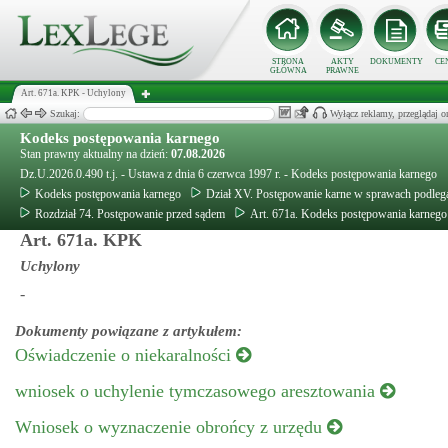
STRONA
AKTY
DOKUMENTY
CE
GŁÓWNA
PRAWNE
Art. 671a. KPK - Uchylony
Szukaj:
Wyłącz reklamy, przeglądaj
Kodeks postępowania karnego
Stan prawny aktualny na dzień:
07.08.2026
Dz.U.2026.0.490 t.j. - Ustawa z dnia 6 czerwca 1997 r. - Kodeks postępowania karnego
Kodeks postępowania karnego
Dział XV. Postępowanie karne w sprawach podle
Rozdział 74. Postępowanie przed sądem
Art. 671a. Kodeks postępowania karnego
Art. 671a. KPK
Uchylony
-
Dokumenty powiązane z artykułem:
Oświadczenie o niekaralności
wniosek o uchylenie tymczasowego aresztowania
Wniosek o wyznaczenie obrońcy z urzędu