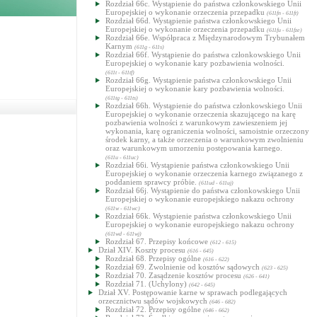
Rozdział 66c. Wystąpienie do państwa członkowskiego Unii
Europejskiej o wykonanie orzeczenia przepadku
(611fn - 611ft)
Rozdział 66d. Wystąpienie państwa członkowskiego Unii
Europejskiej o wykonanie orzeczenia przepadku
(611fu - 611fze)
Rozdział 66e. Współpraca z Międzynarodowym Trybunałem
Karnym
(611g - 611s)
Rozdział 66f. Wystąpienie do państwa członkowskiego Unii
Europejskiej o wykonanie kary pozbawienia wolności.
(611t - 611tf)
Rozdział 66g. Wystąpienie państwa członkowskiego Unii
Europejskiej o wykonanie kary pozbawienia wolności.
(611tg - 611ts)
Rozdział 66h. Wystąpienie do państwa członkowskiego Unii
Europejskiej o wykonanie orzeczenia skazującego na karę
pozbawienia wolności z warunkowym zawieszeniem jej
wykonania, karę ograniczenia wolności, samoistnie orzeczony
środek karny, a także orzeczenia o warunkowym zwolnieniu
oraz warunkowym umorzeniu postępowania karnego.
(611u - 611uc)
Rozdział 66i. Wystąpienie państwa członkowskiego Unii
Europejskiej o wykonanie orzeczenia karnego związanego z
poddaniem sprawcy próbie.
(611ud - 611uj)
Rozdział 66j. Wystąpienie do państwa członkowskiego Unii
Europejskiej o wykonanie europejskiego nakazu ochrony
(611w - 611wc)
Rozdział 66k. Wystąpienie państwa członkowskiego Unii
Europejskiej o wykonanie europejskiego nakazu ochrony
(611wd - 611wj)
Rozdział 67. Przepisy końcowe
(612 - 615)
Dział XIV. Koszty procesu
(616 - 645)
Rozdział 68. Przepisy ogólne
(616 - 622)
Rozdział 69. Zwolnienie od kosztów sądowych
(623 - 625)
Rozdział 70. Zasądzenie kosztów procesu
(626 - 641)
Rozdział 71. (Uchylony)
(642 - 645)
Dział XV. Postępowanie karne w sprawach podlegających
orzecznictwu sądów wojskowych
(646 - 682)
Rozdział 72. Przepisy ogólne
(646 - 662)