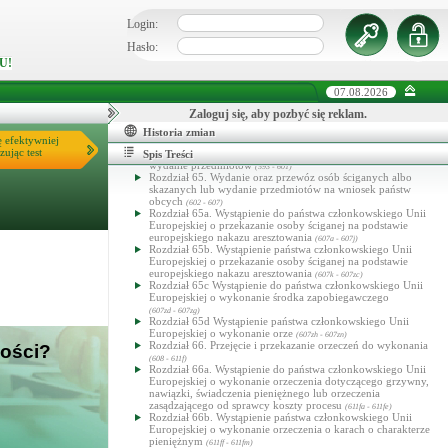
dowodów lub mającego na celu zabezpieczenie mienia
Login:
(589l - 589v)
Rozdział 62c. Wystąpienie do państwa członkowskiego Unii
Europejskiej o przeprowadzenie czynności dochodzeniowych
Hasło:
na podstawie europejskiego nakazu dochodzeniowego
U!
(589w - 589zd)
Rozdział 62d. Wystąpienie państwa członkowskiego Unii
07.08.2026
Europejskiej o przeprowadzenie czynności dochodzeniowych
na podstawie europejskiego nakazu dochodzeniowego
Zaloguj się, aby pozbyć się reklam.
(589ze - 589zt)
Rozdział 63. Przejęcie i przekazanie ścigania karnego
Historia zmian
(590 - 592f)
ę efektywniej
Rozdział 64. Wystąpienie o wydanie lub przewóz osób
zując test
ściganych lub skazanych przebywających za granicą oraz o
Spis Treści
wydanie przedmiotów
(593 - 601)
Rozdział 65. Wydanie oraz przewóz osób ściganych albo
skazanych lub wydanie przedmiotów na wniosek państw
obcych
(602 - 607)
Rozdział 65a. Wystąpienie do państwa członkowskiego Unii
Europejskiej o przekazanie osoby ściganej na podstawie
europejskiego nakazu aresztowania
(607a - 607j)
Rozdział 65b. Wystąpienie państwa członkowskiego Unii
Europejskiej o przekazanie osoby ściganej na podstawie
europejskiego nakazu aresztowania
(607k - 607zc)
Rozdział 65c Wystąpienie do państwa członkowskiego Unii
Europejskiej o wykonanie środka zapobiegawczego
(607zd - 607zg)
Rozdział 65d Wystąpienie państwa członkowskiego Unii
Europejskiej o wykonanie orze
(607zh - 607zn)
Rozdział 66. Przejęcie i przekazanie orzeczeń do wykonania
wości?
(608 - 611f)
Rozdział 66a. Wystąpienie do państwa członkowskiego Unii
Europejskiej o wykonanie orzeczenia dotyczącego grzywny,
nawiązki, świadczenia pieniężnego lub orzeczenia
zasądzającego od sprawcy koszty procesu
(611fa - 611fe)
Rozdział 66b. Wystąpienie państwa członkowskiego Unii
Europejskiej o wykonanie orzeczenia o karach o charakterze
pieniężnym
(611ff - 611fm)