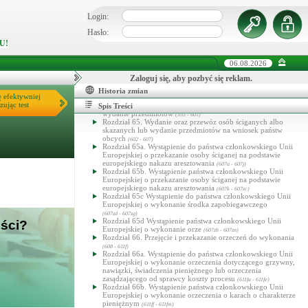
dowodów lub mającego na celu zabezpieczenie mienia
Login:
(589l - 589v)
Rozdział 62c. Wystąpienie do państwa członkowskiego Unii
Europejskiej o przeprowadzenie czynności dochodzeniowych
Hasło:
na podstawie europejskiego nakazu dochodzeniowego
U!
(589w - 589zd)
Rozdział 62d. Wystąpienie państwa członkowskiego Unii
06.08.2026
Europejskiej o przeprowadzenie czynności dochodzeniowych
na podstawie europejskiego nakazu dochodzeniowego
Zaloguj się, aby pozbyć się reklam.
(589ze - 589zt)
Rozdział 63. Przejęcie i przekazanie ścigania karnego
Historia zmian
(590 - 592f)
ę efektywniej
Rozdział 64. Wystąpienie o wydanie lub przewóz osób
zując test
ściganych lub skazanych przebywających za granicą oraz o
Spis Treści
wydanie przedmiotów
(593 - 601)
Rozdział 65. Wydanie oraz przewóz osób ściganych albo
skazanych lub wydanie przedmiotów na wniosek państw
obcych
(602 - 607)
Rozdział 65a. Wystąpienie do państwa członkowskiego Unii
Europejskiej o przekazanie osoby ściganej na podstawie
europejskiego nakazu aresztowania
(607a - 607j)
Rozdział 65b. Wystąpienie państwa członkowskiego Unii
Europejskiej o przekazanie osoby ściganej na podstawie
europejskiego nakazu aresztowania
(607k - 607zc)
Rozdział 65c Wystąpienie do państwa członkowskiego Unii
Europejskiej o wykonanie środka zapobiegawczego
(607zd - 607zg)
Rozdział 65d Wystąpienie państwa członkowskiego Unii
ości?
Europejskiej o wykonanie orze
(607zh - 607zn)
Rozdział 66. Przejęcie i przekazanie orzeczeń do wykonania
(608 - 611f)
Rozdział 66a. Wystąpienie do państwa członkowskiego Unii
Europejskiej o wykonanie orzeczenia dotyczącego grzywny,
nawiązki, świadczenia pieniężnego lub orzeczenia
zasądzającego od sprawcy koszty procesu
(611fa - 611fe)
Rozdział 66b. Wystąpienie państwa członkowskiego Unii
Europejskiej o wykonanie orzeczenia o karach o charakterze
pieniężnym
(611ff - 611fm)