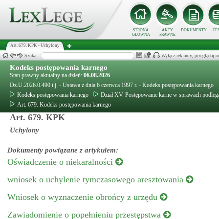
STRONA
AKTY
DOKUMENTY
CE
GŁÓWNA
PRAWNE
Art. 679. KPK - Uchylony
Szukaj:
Wyłącz reklamy, przeglądaj
Kodeks postępowania karnego
Stan prawny aktualny na dzień:
06.08.2026
Dz.U.2026.0.490 t.j. - Ustawa z dnia 6 czerwca 1997 r. - Kodeks postępowania karnego
Kodeks postępowania karnego
Dział XV. Postępowanie karne w sprawach podle
Art. 679. Kodeks postępowania karnego
Art. 679. KPK
Uchylony
Dokumenty powiązane z artykułem:
Oświadczenie o niekaralności
wniosek o uchylenie tymczasowego aresztowania
Wniosek o wyznaczenie obrońcy z urzędu
Zawiadomienie o popełnieniu przestępstwa