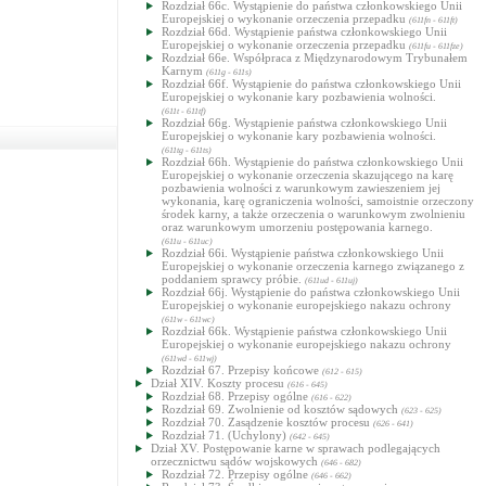
Rozdział 66c. Wystąpienie do państwa członkowskiego Unii
Europejskiej o wykonanie orzeczenia przepadku
(611fn - 611ft)
Rozdział 66d. Wystąpienie państwa członkowskiego Unii
Europejskiej o wykonanie orzeczenia przepadku
(611fu - 611fze)
Rozdział 66e. Współpraca z Międzynarodowym Trybunałem
Karnym
(611g - 611s)
Rozdział 66f. Wystąpienie do państwa członkowskiego Unii
Europejskiej o wykonanie kary pozbawienia wolności.
(611t - 611tf)
Rozdział 66g. Wystąpienie państwa członkowskiego Unii
Europejskiej o wykonanie kary pozbawienia wolności.
(611tg - 611ts)
Rozdział 66h. Wystąpienie do państwa członkowskiego Unii
Europejskiej o wykonanie orzeczenia skazującego na karę
pozbawienia wolności z warunkowym zawieszeniem jej
wykonania, karę ograniczenia wolności, samoistnie orzeczony
środek karny, a także orzeczenia o warunkowym zwolnieniu
oraz warunkowym umorzeniu postępowania karnego.
(611u - 611uc)
Rozdział 66i. Wystąpienie państwa członkowskiego Unii
Europejskiej o wykonanie orzeczenia karnego związanego z
poddaniem sprawcy próbie.
(611ud - 611uj)
Rozdział 66j. Wystąpienie do państwa członkowskiego Unii
Europejskiej o wykonanie europejskiego nakazu ochrony
(611w - 611wc)
Rozdział 66k. Wystąpienie państwa członkowskiego Unii
Europejskiej o wykonanie europejskiego nakazu ochrony
(611wd - 611wj)
Rozdział 67. Przepisy końcowe
(612 - 615)
Dział XIV. Koszty procesu
(616 - 645)
Rozdział 68. Przepisy ogólne
(616 - 622)
Rozdział 69. Zwolnienie od kosztów sądowych
(623 - 625)
Rozdział 70. Zasądzenie kosztów procesu
(626 - 641)
Rozdział 71. (Uchylony)
(642 - 645)
Dział XV. Postępowanie karne w sprawach podlegających
orzecznictwu sądów wojskowych
(646 - 682)
Rozdział 72. Przepisy ogólne
(646 - 662)