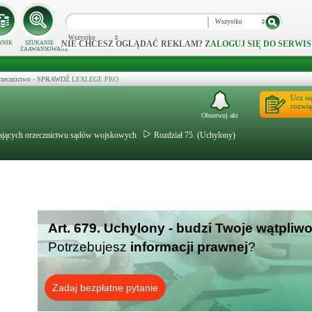
Wszystko
Wszystko
NIE CHCESZ OGLĄDAĆ REKLAM?
ZALOGUJ SIĘ DO SERWIS
NNIK
SZUKANIE
ZAAWANSOWANE
 orzecznictwo - SPRAWDŹ
LEXLEGE PRO
Ucz si
rozwią
Obserwuj akt
gających orzecznictwu sądów wojskowych
Rozdział 75. (Uchylony)
Art. 679. Uchylony - budzi Twoje wątpliw
Potrzebujesz
informacji prawnej
?
Zadaj bezpłatne pytanie