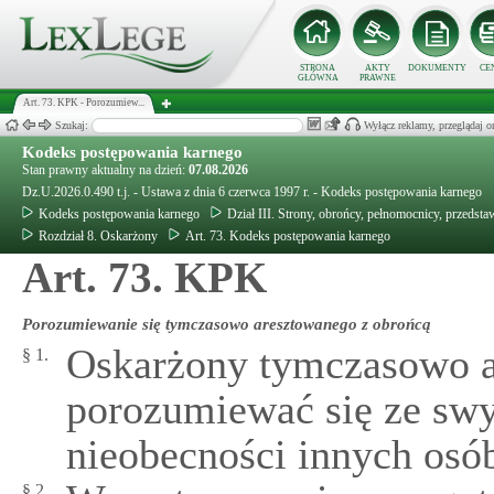
STRONA
AKTY
DOKUMENTY
CE
GŁÓWNA
PRAWNE
Art. 73. KPK - Porozumiew...
Szukaj:
Wyłącz reklamy, przeglądaj
Kodeks postępowania karnego
Stan prawny aktualny na dzień:
07.08.2026
Dz.U.2026.0.490 t.j. - Ustawa z dnia 6 czerwca 1997 r. - Kodeks postępowania karnego
Kodeks postępowania karnego
Dział III. Strony, obrońcy, pełnomocnicy, przedsta
Rozdział 8. Oskarżony
Art. 73. Kodeks postępowania karnego
Art. 73. KPK
Porozumiewanie się tymczasowo aresztowanego z obrońcą
Oskarżony tymczasowo 
§ 1.
porozumiewać się ze sw
nieobecności innych osó
§ 2.