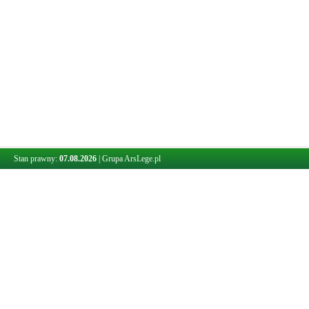
Stan prawny:
07.08.2026
|
Grupa ArsLege.pl