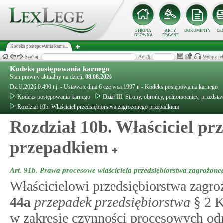
STRONA
AKTY
DOKUMENTY
CE
GŁÓWNA
PRAWNE
Kodeks postępowania karne...
Szukaj:
Art./§
Wyłącz re
Kodeks postępowania karnego
Stan prawny aktualny na dzień:
08.08.2026
Dz.U.2026.0.490 t.j. - Ustawa z dnia 6 czerwca 1997 r. - Kodeks postępowania karnego
Kodeks postępowania karnego
Dział III. Strony, obrońcy, pełnomocnicy, przedsta
Rozdział 10b. Właściciel przedsiębiorstwa zagrożonego przepadkiem
Rozdział 10b. Właściciel pr
przepadkiem
Art. 91b.
Prawa procesowe właściciela przedsiębiorstwa zagrożon
Właścicielowi przedsiębiorstwa zag
44a
przepadek przedsiębiorstwa
§ 2 K
w zakresie czynności procesowych odn