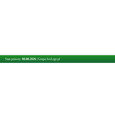
Stan prawny:
08.08.2026
|
Grupa ArsLege.pl