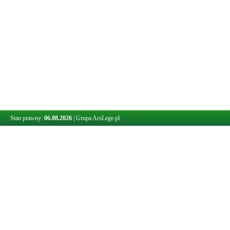
Stan prawny:
06.08.2026
|
Grupa ArsLege.pl