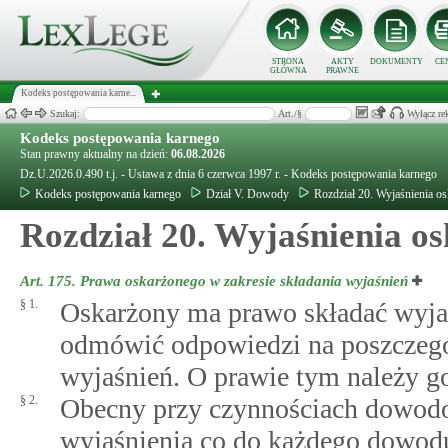
STRONA
AKTY
DOKUMENTY
CE
GŁÓWNA
PRAWNE
Kodeks postępowania karne...
Szukaj:
Art./§
Wyłącz re
Kodeks postępowania karnego
Stan prawny aktualny na dzień:
06.08.2026
Dz.U.2026.0.490 t.j. - Ustawa z dnia 6 czerwca 1997 r. - Kodeks postępowania karnego
Kodeks postępowania karnego
Dział V. Dowody
Rozdział 20. Wyjaśnienia o
Rozdział 20. Wyjaśnienia o
Art. 175.
Prawa oskarżonego w zakresie składania wyjaśnień
§ 1.
Oskarżony ma prawo składać wyja
odmówić odpowiedzi na poszczegó
wyjaśnień. O prawie tym należy g
§ 2.
Obecny przy czynnościach dowod
wyjaśnienia co do każdego dowod