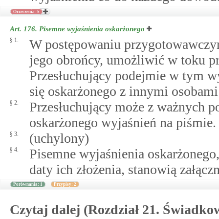
Orzeczenia: 5
Art. 176.
Pisemne wyjaśnienia oskarżonego
§ 1.
W postępowaniu przygotowawczym 
jego obrońcy, umożliwić w toku pr
Przesłuchujący podejmie w tym w
się oskarżonego z innymi osobami
§ 2.
Przesłuchujący może z ważnych p
oskarżonego wyjaśnień na piśmie.
§ 3.
(uchylony)
§ 4.
Pisemne wyjaśnienia oskarżonego,
daty ich złożenia, stanowią załącz
Porównania: 1
Przypisy: 2
Czytaj dalej (Rozdział 21. Świadko