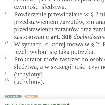
czynności śledztwa.
§ 3.
Powierzenie przewidziane w § 2 
przedstawieniem zarzutów, zmianą
przedstawieniu zarzutów oraz zam
zastosowanie
art.
308
dochodzenie
§ 4.
W sytuacji, o której mowa w § 2, 
jeżeli wyłoni się taka potrzeba.
§ 5.
Prokurator może zastrzec do osob
śledztwa, a w szczególności czyn
§ 6.
(uchylony).
§ 7.
(uchylony).
Porównania: 1
Przypisy: 1
Art. 312.
Organy o uprawnieniach Policji