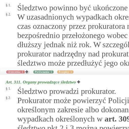
§ 1.
Śledztwo powinno być ukończone 
§ 2.
W uzasadnionych wypadkach okres
czas oznaczony przez prokuratora 
bezpośrednio przełożonego wobec p
dłuższy jednak niż rok. W szczeg
prokurator nadrzędny nad prokur
śledztwo może przedłużyć jego okr
Orzeczenia: 1
Porównania: 1
Przypisy: 1
Art. 311.
Organy prowadzące śledztwo
§ 1.
Śledztwo prowadzi prokurator.
§ 2.
Prokurator może powierzyć Policji
określonym zakresie albo dokonan
wypadkach określonych w
art.
30
śledztwo
pkt 2 i 3 można powierzy