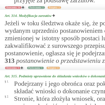
przyjęte za podstawę zarzutów.
Orzeczenia: 14
Porównania: 1
Przypisy: 2
Art. 314.
Modyfikacja zarzutów
Jeżeli w toku śledztwa okaże się, że 
wydanym uprzednio postanowieniem o
zmienionej w istotny sposób postaci l
zakwalifikować z surowszego przepis
postanowienie, ogłasza się je podejrz
313
postanowienie o przedstawieniu 
Orzeczenia: 1
Porównania: 1
Przypisy: 1
Art. 315.
Podmioty uprawnione do składania wniosków o dokonanie
§ 1.
Podejrzany i jego obrońca oraz p
składać wnioski o dokonanie czynn
§ 2.
Stronie, która złożyła wniosek, o