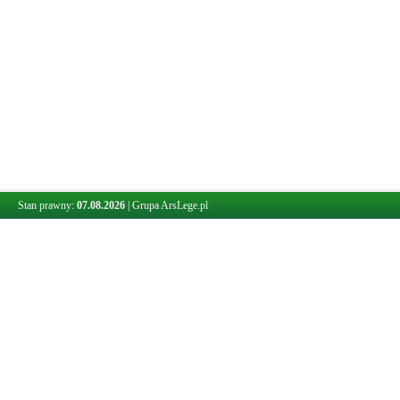
Stan prawny:
07.08.2026
|
Grupa ArsLege.pl