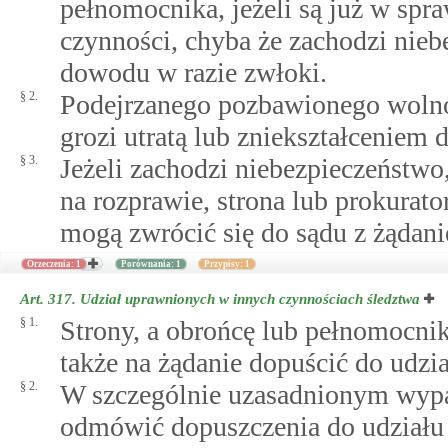
pełnomocnika, jeżeli są już w spr
czynności, chyba że zachodzi nieb
dowodu w razie zwłoki.
§ 2.
Podejrzanego pozbawionego wolnoś
grozi utratą lub zniekształceniem
§ 3.
Jeżeli zachodzi niebezpieczeństwo
na rozprawie, strona lub prokurat
mogą zwrócić się do sądu z żądani
Orzeczenia: 1
Porównania: 1
Przypisy: 1
Art. 317.
Udział uprawnionych w innych czynnościach śledztwa
§ 1.
Strony, a obrońcę lub pełnomocnik
także na żądanie dopuścić do udzi
§ 2.
W szczególnie uzasadnionym wyp
odmówić dopuszczenia do udziału 