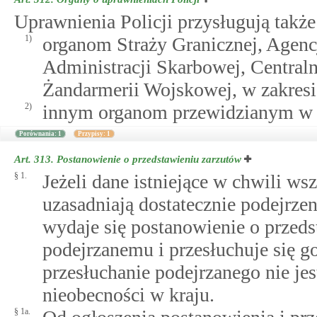
Uprawnienia Policji przysługują także
1)
organom Straży Granicznej, Agen
Administracji Skarbowej, Central
Żandarmerii Wojskowej, w zakresi
2)
innym organom przewidzianym w p
Porównania: 1
Przypisy: 1
Art. 313.
Postanowienie o przedstawieniu zarzutów
§ 1.
Jeżeli dane istniejące w chwili ws
uzasadniają dostatecznie podejrzen
wydaje się postanowienie o przeds
podejrzanemu i przesłuchuje się g
przesłuchanie podejrzanego nie je
nieobecności w kraju.
§ 1a.