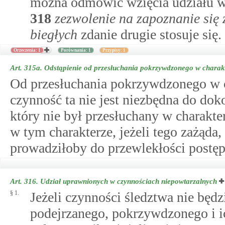
można odmówić wzięcia udziału w c
318
zezwolenie na zapoznanie się 
biegłych
zdanie drugie stosuje się.
Orzeczenia: 1
Porównania: 1
Przypisy: 1
Art. 315a.
Odstąpienie od przesłuchania pokrzywdzonego w charak
Od przesłuchania pokrzywdzonego w c
czynność ta nie jest niezbędna do do
który nie był przesłuchany w charakte
w tym charakterze, jeżeli tego zażąda
prowadziłoby do przewlekłości postę
Art. 316.
Udział uprawnionych w czynnościach niepowtarzalnych
§ 1.
Jeżeli czynności śledztwa nie będ
podejrzanego, pokrzywdzonego i ic