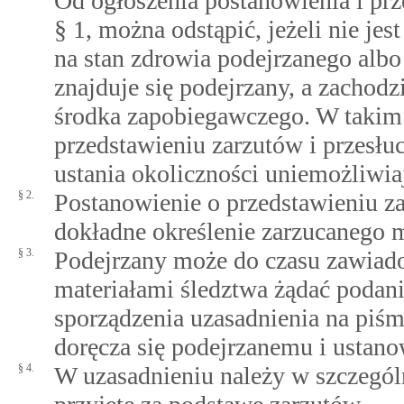
Od ogłoszenia postanowienia i pr
§ 1, można odstąpić, jeżeli nie je
na stan zdrowia podejrzanego albo
znajduje się podejrzany, a zachod
środka zapobiegawczego. W takim
przedstawieniu zarzutów i przesłu
ustania okoliczności uniemożliwia
§ 2.
Postanowienie o przedstawieniu z
dokładne określenie zarzucanego m
§ 3.
Podejrzany może do czasu zawiado
materiałami śledztwa żądać podani
sporządzenia uzasadnienia na piśm
doręcza się podejrzanemu i ustan
§ 4.
W uzasadnieniu należy w szczególn