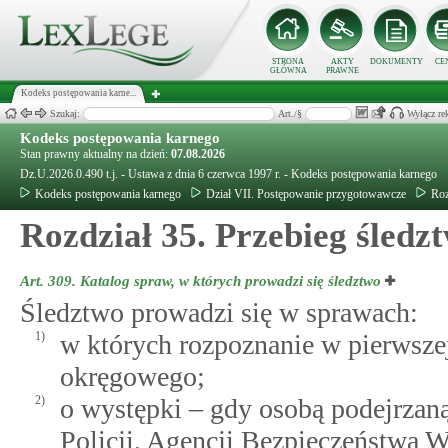
STRONA
AKTY
DOKUMENTY
CE
GŁÓWNA
PRAWNE
Kodeks postępowania karne...
Szukaj:
Art./§
Wyłącz re
Kodeks postępowania karnego
Stan prawny aktualny na dzień:
07.08.2026
Dz.U.2026.0.490 t.j. - Ustawa z dnia 6 czerwca 1997 r. - Kodeks postępowania karnego
Kodeks postępowania karnego
Dział VII. Postępowanie przygotowawcze
Roz
Rozdział 35. Przebieg śledz
Art. 309.
Katalog spraw, w których prowadzi się śledztwo
Śledztwo prowadzi się w sprawach:
1)
w których rozpoznanie w pierwszej
okręgowego;
2)
o występki – gdy osobą podejrzaną 
Policji, Agencji Bezpieczeństwa 