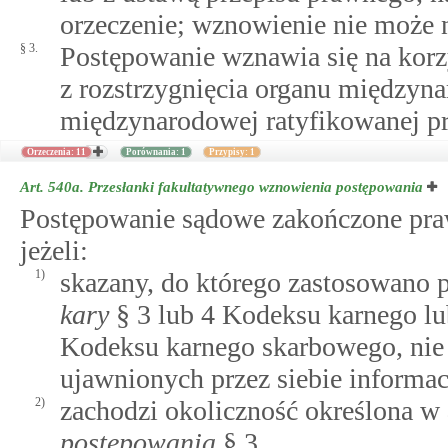
orzeczenie; wznowienie nie może n
§ 3.
Postępowanie wznawia się na korz
z rozstrzygnięcia organu między
międzynarodowej ratyfikowanej pr
Orzeczenia: 11
Porównania: 1
Przypisy: 1
Art. 540a.
Przesłanki fakultatywnego wznowienia postępowania
Postępowanie sądowe zakończone p
jeżeli:
1)
skazany, do którego zastosowano 
kary
§ 3 lub 4 Kodeksu karnego l
Kodeksu karnego skarbowego, nie
ujawnionych przez siebie informac
2)
zachodzi okoliczność określona w
postępowania
§ 3.