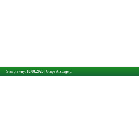
Stan prawny:
10.08.2026
|
Grupa ArsLege.pl