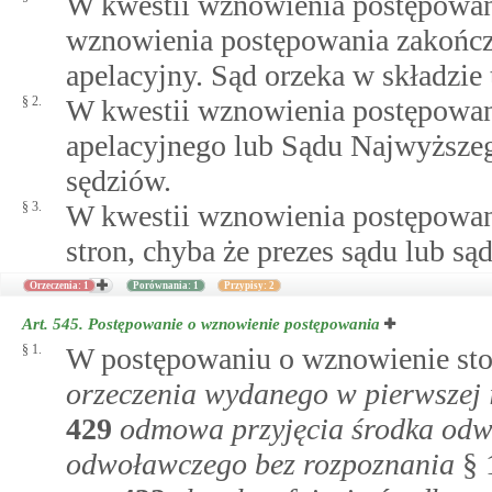
W kwestii wznowienia postępowani
wznowienia postępowania zakończ
apelacyjny. Sąd orzeka w składzie 
§ 2.
W kwestii wznowienia postępowan
apelacyjnego lub Sądu Najwyższeg
sędziów.
§ 3.
W kwestii wznowienia postępowani
stron, chyba że prezes sądu lub są
Orzeczenia: 1
Porównania: 1
Przypisy: 2
Art. 545.
Postępowanie o wznowienie postępowania
§ 1.
W postępowaniu o wznowienie sto
orzeczenia wydanego w pierwszej i
429
odmowa przyjęcia środka od
odwoławczego bez rozpoznania
§ 