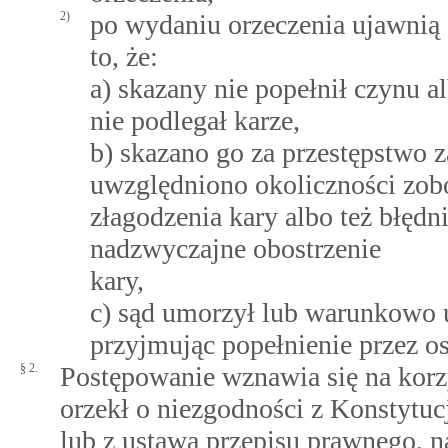
2)
po wydaniu orzeczenia ujawnią
to, że:
a) skazany nie popełnił czynu a
nie podlegał karze,
b) skazano go za przestępstwo 
uwzględniono okoliczności zo
złagodzenia kary albo też błędn
nadzwyczajne obostrzenie
kary,
c) sąd umorzył lub warunkowo 
przyjmując popełnienie przez 
§ 2.
Postępowanie wznawia się na korzy
orzekł o niezgodności z Konstyt
lub z ustawą przepisu prawnego, n