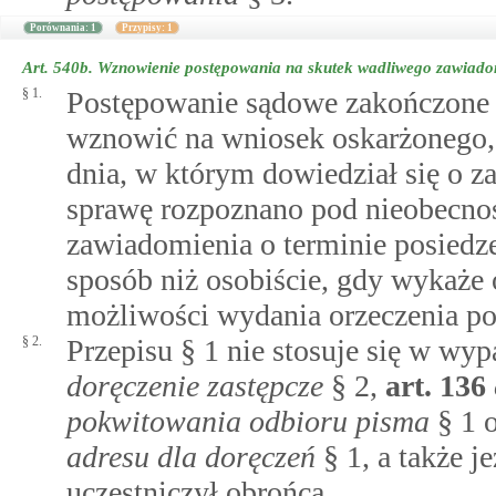
Porównania: 1
Przypisy: 1
Art. 540b.
Wznowienie postępowania na skutek wadliwego zawiado
§ 1.
Postępowanie sądowe zakończon
wznowić na wniosek oskarżonego,
dnia, w którym dowiedział się o z
sprawę rozpoznano pod nieobecnoś
zawiadomienia o terminie posiedze
sposób niż osobiście, gdy wykaże o
możliwości wydania orzeczenia po
§ 2.
Przepisu § 1 nie stosuje się w w
doręczenie zastępcze
§ 2,
art.
136
pokwitowania odbioru pisma
§ 1 
adresu dla doręczeń
§ 1, a także j
uczestniczył obrońca.