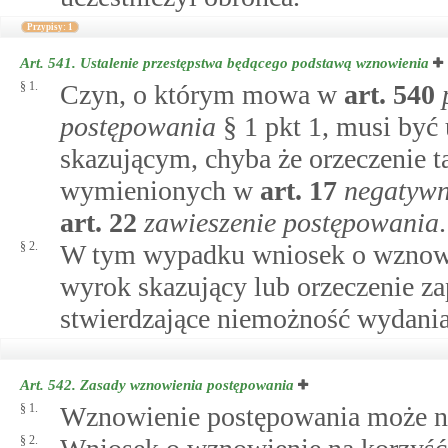
Przypisy: 1
Art. 541.
Ustalenie przestępstwa będącego podstawą wznowienia
§ 1.
Czyn, o którym mowa w
art.
540
postępowania
§ 1 pkt 1, musi by
skazującym, chyba że orzeczenie 
wymienionych w
art.
17
negatywn
art.
22
zawieszenie postępowania
.
§ 2.
W tym wypadku wniosek o wznowi
wyrok skazujący lub orzeczenie z
stwierdzające niemożność wydani
Art. 542.
Zasady wznowienia postępowania
§ 1.
Wznowienie postępowania może nas
§ 2.