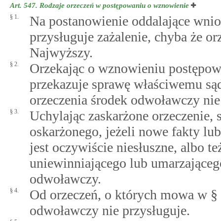
Art. 547.
Rodzaje orzeczeń w postępowaniu o wznowienie
§ 1.
Na postanowienie oddalające wnio
przysługuje zażalenie, chyba że or
Najwyższy.
§ 2.
Orzekając o wznowieniu postępowa
przekazuje sprawę właściwemu są
orzeczenia środek odwoławczy nie
§ 3.
Uchylając zaskarżone orzeczenie,
oskarżonego, jeżeli nowe fakty lu
jest oczywiście niesłuszne, albo 
uniewinniającego lub umarzająceg
odwoławczy.
§ 4.
Od orzeczeń, o których mowa w §
odwoławczy nie przysługuje.