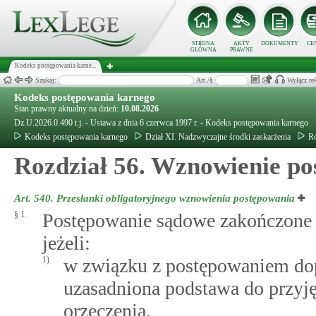
STRONA
AKTY
DOKUMENTY
CE
GŁÓWNA
PRAWNE
Kodeks postępowania karne...
Szukaj:
Art./§
Wyłącz re
Kodeks postępowania karnego
Stan prawny aktualny na dzień:
10.08.2026
Dz.U.2026.0.490 t.j. - Ustawa z dnia 6 czerwca 1997 r. - Kodeks postępowania karnego
Kodeks postępowania karnego
Dział XI. Nadzwyczajne środki zaskarżenia
Ro
Rozdział 56. Wznowienie p
Art. 540.
Przesłanki obligatoryjnego wznowienia postępowania
§ 1.
Postępowanie sądowe zakończone
jeżeli:
1)
w związku z postępowaniem dopu
uzasadniona podstawa do przyję
orzeczenia,