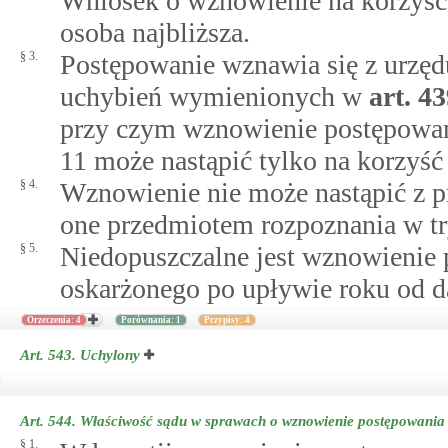
Wniosek o wznowienie na korzyść 
osoba najbliższa.
§ 3.
Postępowanie wznawia się z urzędu
uchybień wymienionych w
art.
43
przy czym wznowienie postępowan
11 może nastąpić tylko na korzyść
§ 4.
Wznowienie nie może nastąpić z p
one przedmiotem rozpoznania w try
§ 5.
Niedopuszczalne jest wznowienie 
oskarżonego po upływie roku od d
Orzeczenia: 4
Porównania: 1
Przypisy: 4
Art. 543.
Uchylony
Art. 544.
Właściwość sądu w sprawach o wznowienie postępowania
§ 1.