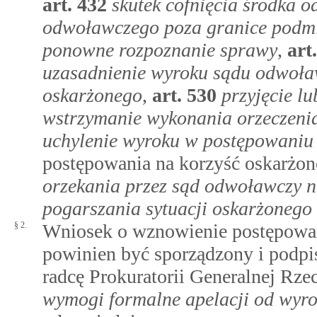
art.
432
skutek cofnięcia środka 
odwoławczego poza granice podm
ponowne rozpoznanie sprawy
,
art
uzasadnienie wyroku sądu odwoł
oskarżonego
,
art.
530
przyjęcie l
wstrzymanie wykonania orzeczenia
uchylenie wyroku w postępowaniu
postępowania na korzyść oskarżon
orzekania przez sąd odwoławczy n
pogarszania sytuacji oskarżoneg
§ 2.
Wniosek o wznowienie postępowania
powinien być sporządzony i podpi
radcę Prokuratorii Generalnej Rze
wymogi formalne apelacji od wyr