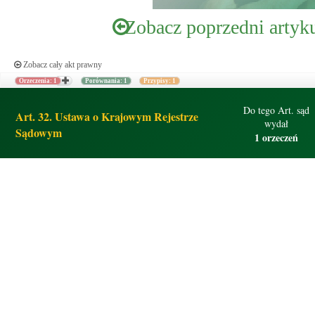
Zobacz poprzedni artyk
Zobacz cały akt prawny
Orzeczenia: 1
Porównania: 1
Przypisy: 1
Do tego Art. sąd
Art. 32. Ustawa o Krajowym Rejestrze
wydał
Sądowym
1 orzeczeń