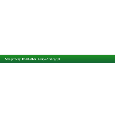
Stan prawny:
08.08.2026
|
Grupa ArsLege.pl