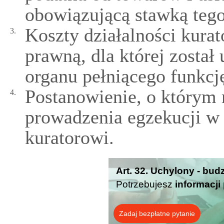
obowiązującą stawką tego
Koszty działalności kurat
3.
prawną, dla której został
organu pełniącego funkcj
Postanowienie, o którym 
4.
prowadzenia egzekucji w 
kuratorowi.
Art. 32. Uchylony - bud
Potrzebujesz
informacji
Zadaj bezpłatne pytanie