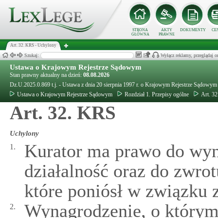
STRONA
AKTY
DOKUMENTY
CE
GŁÓWNA
PRAWNE
Art. 32. KRS - Uchylony
Szukaj:
Wyłącz reklamy, przeglądaj
Ustawa o Krajowym Rejestrze Sądowym
Stan prawny aktualny na dzień:
08.08.2026
Dz.U.2025.0.869 t.j. - Ustawa z dnia 20 sierpnia 1997 r. o Krajowym Rejestrze Sądowym
Ustawa o Krajowym Rejestrze Sądowym
Rozdział 1. Przepisy ogólne
Art. 3
Art. 32. KRS
Uchylony
Kurator ma prawo do wyn
1.
działalność oraz do zwro
które poniósł w związku 
Wynagrodzenie, o którym
2.