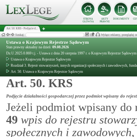
STRONA
AKTY
DOKUMENTY
CE
GŁÓWNA
PRAWNE
Art. 50. KRS - Podjęcie d...
Szukaj:
Wyłącz reklamy, przeglądaj
Ustawa o Krajowym Rejestrze Sądowym
Stan prawny aktualny na dzień:
09.08.2026
Dz.U.2025.0.869 t.j. - Ustawa z dnia 20 sierpnia 1997 r. o Krajowym Rejestrze Sądowym
Ustawa o Krajowym Rejestrze Sądowym
Rozdział 3. Rejestr stowarzyszeń, innych organizacji społecznych i zawodowych, funda
Art. 50. Ustawa o Krajowym Rejestrze Sądowym
Art. 50. KRS
Podjęcie działalności gospodarczej przez podmiot wpisany do rejest
Jeżeli podmiot wpisany do 
49
wpis do rejestru stowarz
społecznych i zawodowych, 