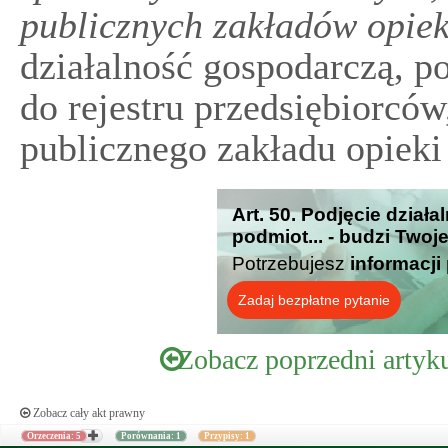
publicznych zakładów opiek
działalność gospodarczą, 
do rejestru przedsiębiorcó
publicznego zakładu opieki
Art. 50. Podjęcie dział
podmiot... - budzi Twoj
Potrzebujesz
informacji
Zadaj bezpłatne pytanie
Zobacz poprzedni artyk
Zobacz cały akt prawny
Orzeczenia: 5
Porównania: 1
Przypisy: 1