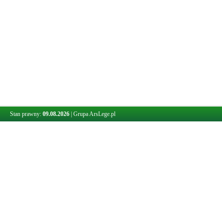
Stan prawny:
09.08.2026
|
Grupa ArsLege.pl