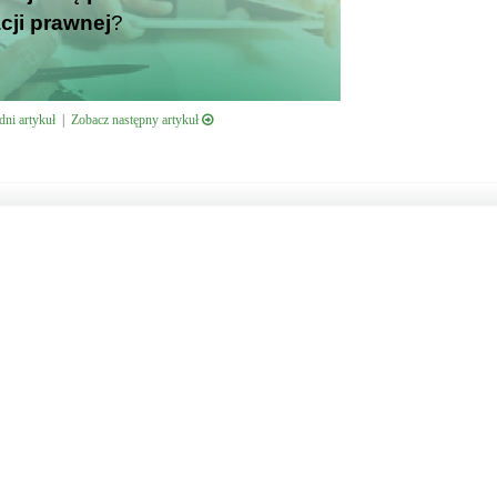
cji prawnej
?
ni artykuł
|
Zobacz następny artykuł