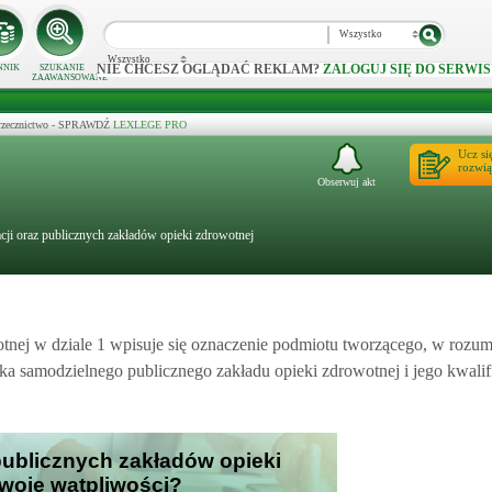
Wszystko
Wszystko
NIE CHCESZ OGLĄDAĆ REKLAM?
ZALOGUJ SIĘ DO SERWIS
NNIK
SZUKANIE
ZAAWANSOWANE
 orzecznictwo - SPRAWDŹ
LEXLEGE PRO
Ucz si
rozwią
Obserwuj akt
cji oraz publicznych zakładów opieki zdrowotnej
otnej w dziale 1 wpisuje się oznaczenie podmiotu tworzącego, w rozu
nika samodzielnego publicznego zakładu opieki zdrowotnej i jego kwalif
 publicznych zakładów opieki
Twoje wątpliwości?