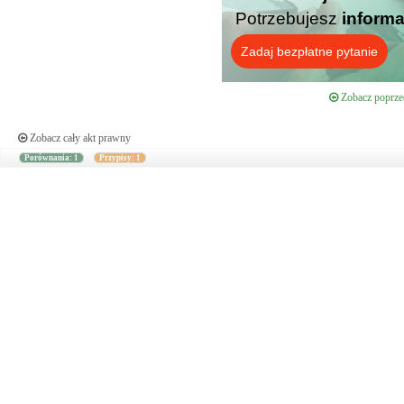
Potrzebujesz
informa
Zadaj bezpłatne pytanie
Zobacz poprzed
Zobacz cały akt prawny
Porównania: 1
Przypisy: 1