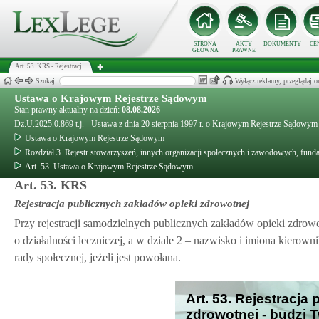
STRONA
AKTY
DOKUMENTY
CE
GŁÓWNA
PRAWNE
Art. 53. KRS - Rejestracj...
Szukaj:
Wyłącz reklamy, przeglądaj
Ustawa o Krajowym Rejestrze Sądowym
Stan prawny aktualny na dzień:
08.08.2026
Dz.U.2025.0.869 t.j. - Ustawa z dnia 20 sierpnia 1997 r. o Krajowym Rejestrze Sądowym
Ustawa o Krajowym Rejestrze Sądowym
Rozdział 3. Rejestr stowarzyszeń, innych organizacji społecznych i zawodowych, funda
Art. 53. Ustawa o Krajowym Rejestrze Sądowym
Art. 53. KRS
Rejestracja publicznych zakładów opieki zdrowotnej
Przy rejestracji samodzielnych publicznych zakładów opieki zdrow
o działalności leczniczej, a w dziale 2 – nazwisko i imiona kierow
rady społecznej, jeżeli jest powołana.
Art. 53. Rejestracja
zdrowotnej - budzi 