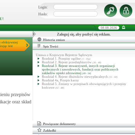
Login:
Hasło:
U!
08.08.2026
Zaloguj się, aby pozbyć się reklam.
Historia zmian
ę efektywniej
zując test
Spis Treści
Ustawa o Krajowym Rejestrze Sądowym
Rozdział 1. Przepisy ogólne
(1 - 35a)
Rozdział 2. Rejestr przedsiębiorców
(36 - 48)
Rozdział 3. Rejestr stowarzyszeń, innych organizacji
społecznych i zawodowych, fundacji oraz publicznych
zakładów opieki zdrowotnej
(49 - 54)
Rozdział 4. Rejestr dłużników niewypłacalnych
(55 - 60)
Rozdział 4a, Przepis karny
Rozdział 5. Zmiany w przepisach obowiązujących i przepisy
końcowe
(61 - 88)
mieniu przepisów
ikacje oraz skład
Powiązane dokumenty
Zakładki