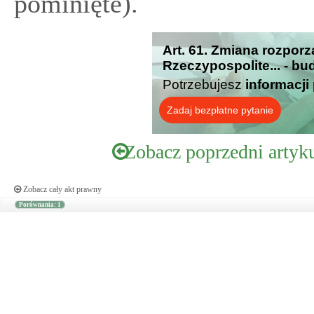
pominięte).
Art. 61. Zmiana rozpor
Rzeczypospolite... - bu
Potrzebujesz
informacji
Zadaj bezpłatne pytanie
Zobacz poprzedni artyk
Zobacz cały akt prawny
Porównania: 1