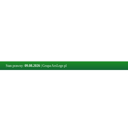
Stan prawny:
09.08.2026
|
Grupa ArsLege.pl