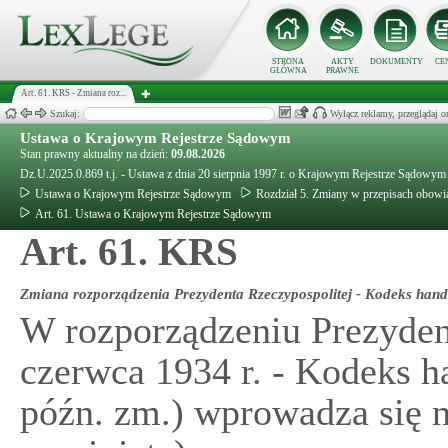
STRONA
AKTY
DOKUMENTY
CE
GŁÓWNA
PRAWNE
Art. 61. KRS - Zmiana roz...
Szukaj:
Wyłącz reklamy, przeglądaj
Ustawa o Krajowym Rejestrze Sądowym
Stan prawny aktualny na dzień:
09.08.2026
Dz.U.2025.0.869 t.j. - Ustawa z dnia 20 sierpnia 1997 r. o Krajowym Rejestrze Sądowym
Ustawa o Krajowym Rejestrze Sądowym
Rozdział 5. Zmiany w przepisach obowi
Art. 61. Ustawa o Krajowym Rejestrze Sądowym
Art. 61. KRS
Zmiana rozporządzenia Prezydenta Rzeczypospolitej - Kodeks han
W rozporządzeniu Prezydent
czerwca 1934 r. - Kodeks h
późn. zm.) wprowadza się 