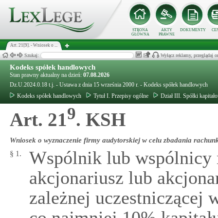
STRONA
AKTY
DOKUMENTY
CE
GŁÓWNA
PRAWNE
Art. 21[9]. - Wniosek o ...
Szukaj:
Wyłącz reklamy, przeglądaj
Kodeks spółek handlowych
Stan prawny aktualny na dzień:
07.08.2026
Dz.U.2024.0.18 t.j. - Ustawa z dnia 15 września 2000 r. - Kodeks spółek handlowych
Kodeks spółek handlowych
Tytuł I. Przepisy ogólne
Dział III. Spółki kapitał
9
Art. 21
. KSH
Wniosek o wyznaczenie firmy audytorskiej w celu zbadania rachunk
Wspólnik lub wspólnicy 
§ 1.
akcjonariusz lub akcjona
zależnej uczestniczącej 
co najmniej 10% kapitał