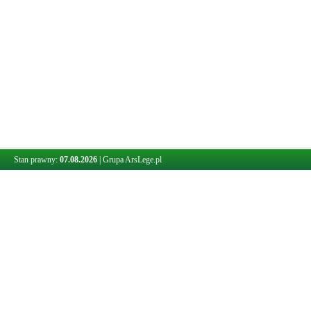
Stan prawny:
07.08.2026
|
Grupa ArsLege.pl