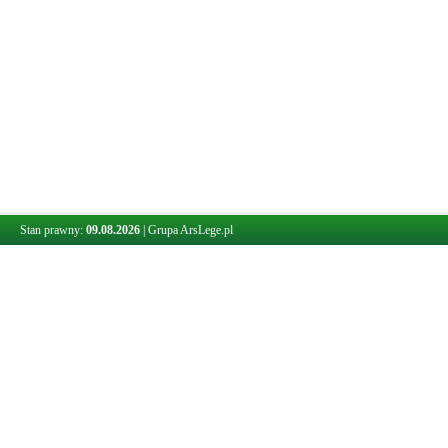
Stan prawny:
09.08.2026
|
Grupa ArsLege.pl