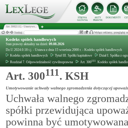
STRONA
AKTY
DOKUMENTY
CE
GŁÓWNA
PRAWNE
Art. 300[111]. - Umotywo...
Szukaj:
Wyłącz reklamy, przeglądaj
Kodeks spółek handlowych
Stan prawny aktualny na dzień:
09.08.2026
Dz.U.2024.0.18 t.j. - Ustawa z dnia 15 września 2000 r. - Kodeks spółek handlowych
Kodeks spółek handlowych
Tytuł III. Spółki kapitałowe
Dział I. Spółka z og
111
Rozdział 7. Odpowiedzialność cywilnoprawna
Art. 300
. Kodeks spółek handl
111
Art. 300
. KSH
Umotywowanie uchwały walnego zgromadzenia dotyczącej upoważnie
Uchwała walnego zgromadz
spółki przewidująca upoważ
powinna być umotywowana