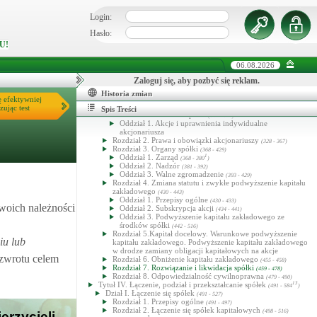
Oddział 3. Rada nadzorcza
68
72
(300
- 300
)
Oddział 4. Rada dyrektorów
73
79
(300
- 300
)
Login:
Oddział 5. Walne zgromadzenie
80
101
(300
- 300
)
Rozdział 4. Zmiana umowy spółki i emisja akcji
Hasło:
102
119
(300
- 300
)
U!
Oddział 1. Zmiana umowy spółki i zwykła emisja akcji
102
109
(300
- 300
)
Oddział 2. Upoważnienie zarządu do emisji akcji
06.08.2026
110
113
(300
- 300
)
Zaloguj się, aby pozbyć się reklam.
Oddział 3. Warunkowa emisja akcji
114
(300
- 367)
Rozdział 5. Rozwiązanie i likwidacja spółki
120
122
(300
- 300
)
Historia zmian
Rozdział 6. Odpowiedzialność cywilnoprawna
123
134
ę efektywniej
(300
- 300
)
Dział II. Spółka akcyjna
zując test
(301 - 490)
Spis Treści
Rozdział 1. Powstanie spółki
(301 - 327)
Oddział 1. Akcje i uprawnienia indywidualne
akcjonariusza
Rozdział 2. Prawa i obowiązki akcjonariuszy
(328 - 367)
Rozdział 3. Organy spółki
(368 - 429)
Oddział 1. Zarząd
1
(368 - 380
)
Oddział 2. Nadzór
(381 - 392)
Oddział 3. Walne zgromadzenie
(393 - 429)
Rozdział 4. Zmiana statutu i zwykłe podwyższenie kapitału
zakładowego
(430 - 443)
Oddział 1. Przepisy ogólne
(430 - 433)
swoich należności
Oddział 2. Subskrypcja akcji
(434 - 441)
Oddział 3. Podwyższenie kapitału zakładowego ze
środków spółki
(442 - 516)
Rozdział 5.Kapitał docelowy. Warunkowe podwyższenie
iu lub
kapitału zakładowego. Podwyższenie kapitału zakładowego
w drodze zamiany obligacji kapitałowych na akcje
 zwrotu celem
Rozdział 6. Obniżenie kapitału zakładowego
(455 - 458)
Rozdział 7. Rozwiązanie i likwidacja spółki
(459 - 478)
Rozdział 8. Odpowiedzialność cywilnoprawna
(479 - 490)
Tytuł IV. Łączenie, podział i przekształcanie spółek
13
(491 - 584
)
Dział I. Łączenie się spółek
(491 - 527)
Rozdział 1. Przepisy ogólne
(491 - 497)
Rozdział 2. Łączenie się spółek kapitałowych
(498 - 516)
rzycieli -