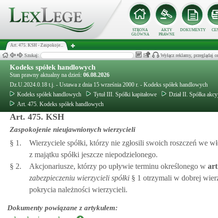
STRONA
AKTY
DOKUMENTY
CE
GŁÓWNA
PRAWNE
Art. 475. KSH - Zaspokoje...
Szukaj:
Wyłącz reklamy, przeglądaj
Kodeks spółek handlowych
Stan prawny aktualny na dzień:
06.08.2026
Dz.U.2024.0.18 t.j. - Ustawa z dnia 15 września 2000 r. - Kodeks spółek handlowych
Kodeks spółek handlowych
Tytuł III. Spółki kapitałowe
Dział II. Spółka akcy
Art. 475. Kodeks spółek handlowych
Art. 475. KSH
Zaspokojenie nieujawnionych wierzycieli
§ 1.
Wierzyciele spółki, którzy nie zgłosili swoich roszczeń we w
z majątku spółki jeszcze niepodzielonego.
§ 2.
Akcjonariusze, którzy po upływie terminu określonego w
art
zabezpieczeniu wierzycieli spółki
§ 1 otrzymali w dobrej wierz
pokrycia należności wierzycieli.
Dokumenty powiązane z artykułem: