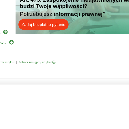
budzi Twoje wątpliwości?
Potrzebujesz
informacji prawnej
?
Zadaj bezpłatne pytanie
..
 w...
ni artykuł
|
Zobacz następny artykuł