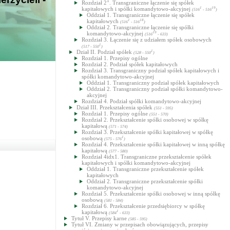
1
Rozdział 2
. Transgraniczne łączenie się spółek
kapitałowych i spółki komandytowo-akcyjnej
1
19
(516
- 516
)
Oddział 1. Transgraniczne łączenie się spółek
kapitałowych
1
18
(516
- 516
)
Oddział 2. Transgraniczne łączenie się spółki
komandytowo-akcyjnej
19
(516
- 633)
Rozdział 3. Łączenie się z udziałem spółek osobowych
1
(517 - 550
)
Dział II. Podział spółek
1
(528 - 550
)
Rozdział 1. Przepisy ogólne
Rozdział 2. Podział spółek kapitałowych
Rozdział 3. Transgraniczny podział spółek kapitałowych i
spółki komandytowo-akcyjnej
Oddział 1. Transgraniczny podział spółek kapitałowych
Oddział 2. Transgraniczny podział spółki komandytowo-
akcyjnej
Rozdział 4. Podział spółki komandytowo-akcyjnej
Dział III. Przekształcenia spółek
(551 - 595)
Rozdział 1. Przepisy ogólne
(551 - 570)
Rozdział 2. Przekształcenie spółki osobowej w spółkę
kapitałową
(571 - 574)
Rozdział 3. Przekształcenie spółki kapitałowej w spółkę
osobową
1
(575 - 576
)
Rozdział 4. Przekształcenie spółki kapitałowej w inną spółkę
kapitałową
(577 - 580)
Rozdział 4idx1. Transgraniczne przekształcenie spółek
kapitałowych i spółki komandytowo-akcyjnej
Oddział 1. Transgraniczne przekształcenie spółek
kapitałowych
Oddział 2. Transgraniczne przekształcenie spółki
komandytowo-akcyjnej
Rozdział 5. Przekształcenie spółki osobowej w inną spółkę
osobową
(581 - 584)
Rozdział 6. Przekształcenie przedsiębiorcy w spółkę
kapitałową
1
(584
- 633)
Tytuł V. Przepisy karne
(585 - 595)
Tytuł VI. Zmiany w przepisach obowiązujących, przepisy