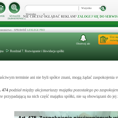
Wszystko
Wszystko
NIE CHCESZ OGLĄDAĆ REKLAM?
ZALOGUJ SIĘ DO SERWIS
NNIK
SZUKANIE
ZAAWANSOWANE
 orzecznictwo - SPRAWDŹ
LEXLEGE PRO
Ucz si
rozwią
Obserwuj akt
jna
Rozdział 7. Rozwiązanie i likwidacja spółki
łaściwym terminie ani nie byli spółce znani, mogą żądać zaspokojenia 
.
474
podział między akcjonariuszy majątku pozostałego po zaspokojen
e przypadającą na nich część majątku spółki, nie są obowiązani do jej
Art. 475. Zaspokojenie nieujawnionych wie