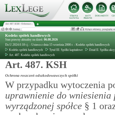
STRONA
AKTY
DOKUMENTY
CE
GŁÓWNA
PRAWNE
Art. 487. KSH - Ochrona r...
Szukaj:
Wyłącz reklamy, przeglądaj
Kodeks spółek handlowych
Stan prawny aktualny na dzień:
06.08.2026
Dz.U.2024.0.18 t.j. - Ustawa z dnia 15 września 2000 r. - Kodeks spółek handlowych
Kodeks spółek handlowych
Tytuł III. Spółki kapitałowe
Dział II. Spółka akcy
Art. 487. Kodeks spółek handlowych
Art. 487. KSH
Ochrona roszczeń odszkodowawczych spółki
W przypadku wytoczenia p
uprawnienie do wniesienia
wyrządzonej spółce
§ 1 oraz