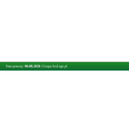
Stan prawny:
06.08.2026
|
Grupa ArsLege.pl