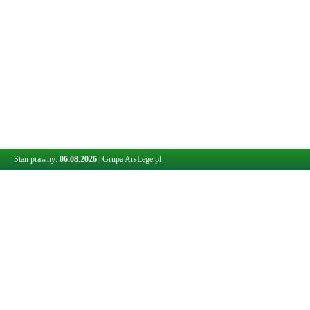
Stan prawny:
06.08.2026
|
Grupa ArsLege.pl