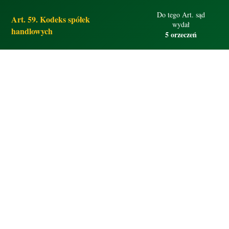
Do tego Art. sąd
Art. 59. Kodeks spółek
wydał
handlowych
5 orzeczeń