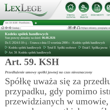
STRONA
AKTY
DOKUMENTY
CE
GŁÓWNA
PRAWNE
Art. 59. KSH - Przedłużen...
Szukaj:
Wyłącz reklamy, przeglądaj
Kodeks spółek handlowych
Stan prawny aktualny na dzień:
06.08.2026
Dz.U.2024.0.18 t.j. - Ustawa z dnia 15 września 2000 r. - Kodeks spółek handlowych
Kodeks spółek handlowych
Tytuł II. Spółki osobowe
Dział I. Spółka jawna
Art. 59. Kodeks spółek handlowych
Art. 59. KSH
Przedłużenie umowy spółki jawnej na czas nieoznaczony
Spółkę uważa się za przedł
przypadku, gdy pomimo istn
przewidzianych w umowie, 