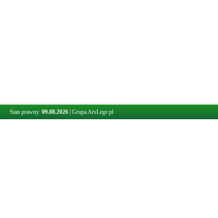
Stan prawny:
09.08.2026
|
Grupa ArsLege.pl