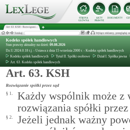
STRONA
AKTY
DOKUMENTY
CE
GŁÓWNA
PRAWNE
Art. 63. KSH - Rozwiązani...
Szukaj:
Wyłącz reklamy, przeglądaj
Kodeks spółek handlowych
Stan prawny aktualny na dzień:
09.08.2026
Dz.U.2024.0.18 t.j. - Ustawa z dnia 15 września 2000 r. - Kodeks spółek handlowych
Kodeks spółek handlowych
Tytuł II. Spółki osobowe
Dział I. Spółka jawna
Art. 63. Kodeks spółek handlowych
Art. 63. KSH
Rozwiązanie spółki przez sąd
Każdy wspólnik może z
§ 1.
rozwiązania spółki przez
Jeżeli jednak ważny pow
§ 2.