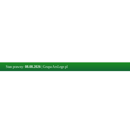
Stan prawny:
08.08.2026
|
Grupa ArsLege.pl