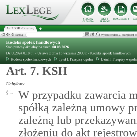
STRONA
AKTY
DOKUMENTY
CE
GŁÓWNA
PRAWNE
Art. 7. KSH - Uchylony
Szukaj:
Wyłącz reklamy, przeglądaj
Kodeks spółek handlowych
Stan prawny aktualny na dzień:
08.08.2026
Dz.U.2024.0.18 t.j. - Ustawa z dnia 15 września 2000 r. - Kodeks spółek handlowych
Kodeks spółek handlowych
Tytuł I. Przepisy ogólne
Dział I. Przepisy wspóln
Art. 7. KSH
Uchylony
W przypadku zawarcia m
§ 1.
spółką zależną umowy pr
zależną lub przekazywani
złożeniu do akt rejestro