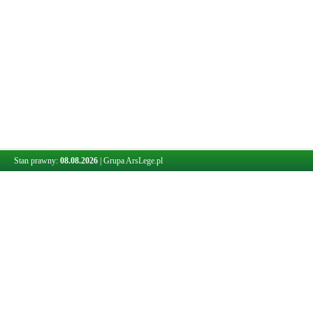
Stan prawny:
08.08.2026
|
Grupa ArsLege.pl