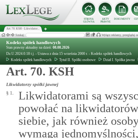
STRONA
AKTY
DOKUMENTY
CE
GŁÓWNA
PRAWNE
Art. 70. KSH - Likwidator...
Szukaj:
Wyłącz reklamy, przeglądaj
Kodeks spółek handlowych
Stan prawny aktualny na dzień:
08.08.2026
Dz.U.2024.0.18 t.j. - Ustawa z dnia 15 września 2000 r. - Kodeks spółek handlowych
Kodeks spółek handlowych
Tytuł II. Spółki osobowe
Dział I. Spółka jawna
Art. 70. KSH
Likwidatorzy spółki jawnej
Likwidatorami są wszys
§ 1.
powołać na likwidatorów
siebie, jak również oso
wymaga jednomyślności,