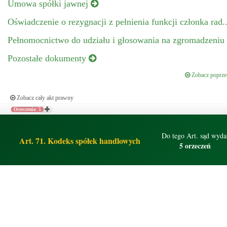
Umowa spółki jawnej
Oświadczenie o rezygnacji z pełnienia funkcji członka rad.
Pełnomocnictwo do udziału i głosowania na zgromadzeniu
Pozostałe dokumenty
Zobacz poprzed
Zobacz cały akt prawny
Orzeczenia: 5
Do tego Art. sąd wyda
Art. 71. Kodeks spółek handlowych
5 orzeczeń