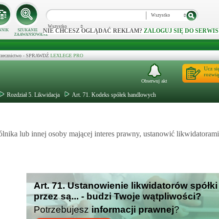
Wszystko
Wszystko
NIE CHCESZ OGLĄDAĆ REKLAM?
ZALOGUJ SIĘ DO SERWIS
NNIK
SZUKANIE
ZAAWANSOWANE
 orzecznictwo - SPRAWDŹ
LEXLEGE PRO
Ucz si
rozwią
Obserwuj akt
Rozdział 5. Likwidacja
Art. 71. Kodeks spółek handlowych
ka lub innej osoby mającej interes prawny, ustanowić likwidatorami 
Art. 71. Ustanowienie likwidatorów spółki
przez są... - budzi Twoje wątpliwości?
Potrzebujesz
informacji prawnej
?