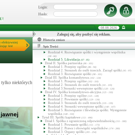
Login:
Kodeks spółek handlowych
Hasło:
Tytuł I. Przepisy ogólne
(1 - 21)
U!
Dział I. Przepisy wspólne
1
(1 - 7
)
Dział II. Spółki osobowe
1
(8 - 10
)
Dział III. Spółki kapitałowe
16
(11 - 21
)
08.08.2026
DZIAŁ IV. Grupa spółek
1
16
(21
- 21
)
Tytuł II. Spółki osobowe
Zaloguj się, aby pozbyć się reklam.
(22 - 150)
Dział I. Spółka jawna
(22 - 85)
Historia zmian
Rozdział 1. Przepisy ogólne
ę efektywniej
(22 - 27)
Rozdział 2. Stosunek do osób trzecich
zując test
(28 - 36)
Spis Treści
Rozdział 3. Stosunki wewnętrzne spółki
(37 - 57)
Rozdział 4. Rozwiązanie spółki i wystąpienie wspólnika
(58 - 66)
Rozdział 5. Likwidacja
(67 - 85)
Dział II. Spółka partnerska
(86 - 101)
Rozdział 1. Przepisy ogólne
(86 - 94)
Rozdział 2. Stosunek do osób trzecich. Zarząd spółki
(95 - 97)
Rozdział 3. Rozwiązanie spółki
(98 - 101)
Dział III. Spółka komandytowa
(102 - 124)
Rozdział 1. Przepisy ogólne
tylko niektórych
(102 - 110)
Rozdział 2. Stosunek do osób trzecich
(111 - 119)
Rozdział 3.Stosunki wewnętrzne spółki
(120 - 124)
Dział IV. Spółka komandytowo-akcyjna
(125 - 150)
Rozdział 1. Przepisy ogólne
(125 - 128)
Rozdział 2. Powstanie spółki
(129 - 134)
Rozdział 3. Stosunek do osób trzecich
(135 - 139)
Rozdział 4. Stosunki wewnętrzne spółki
(140 - 147)
Rozdział 5. Rozwiązanie i likwidacja spółki. Wystąpienie
 jawnej
wspólnika
(148 - 150)
Tytuł III. Spółki kapitałowe
(151 - 490)
Dział I. Spółka z ograniczoną odpowiedzialnością
(151 - 300)
Rozdział 1. Powstanie spółki
(151 - 173)
Rozdział 2. Prawa i obowiązki wspólników
(174 - 200)
Rozdział 3. Organy spółki
(201 - 254)