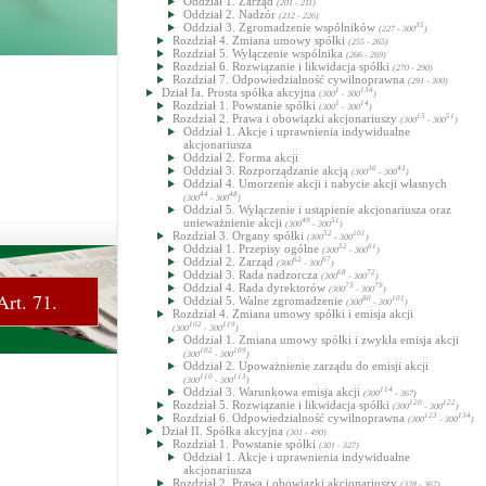
Oddział 1. Zarząd
(201 - 211)
Oddział 2. Nadzór
(212 - 226)
Oddział 3. Zgromadzenie wspólników
35
(227 - 300
)
Rozdział 4. Zmiana umowy spółki
(255 - 265)
Rozdział 5. Wyłączenie wspólnika
(266 - 269)
Rozdział 6. Rozwiązanie i likwidacja spółki
(270 - 290)
Rozdział 7. Odpowiedzialność cywilnoprawna
(291 - 300)
Dział Ia. Prosta spółka akcyjna
1
134
(300
- 300
)
Rozdział 1. Powstanie spółki
1
14
(300
- 300
)
Rozdział 2. Prawa i obowiązki akcjonariuszy
15
51
(300
- 300
)
Oddział 1. Akcje i uprawnienia indywidualne
akcjonariusza
Oddział 2. Forma akcji
Oddział 3. Rozporządzanie akcją
36
43
(300
- 300
)
Oddział 4. Umorzenie akcji i nabycie akcji własnych
44
48
(300
- 300
)
Oddział 5. Wyłączenie i ustąpienie akcjonariusza oraz
unieważnienie akcji
49
51
(300
- 300
)
Rozdział 3. Organy spółki
52
101
(300
- 300
)
Oddział 1. Przepisy ogólne
52
61
(300
- 300
)
Oddział 2. Zarząd
62
67
(300
- 300
)
Oddział 3. Rada nadzorcza
68
72
(300
- 300
)
Oddział 4. Rada dyrektorów
73
79
(300
- 300
)
Art. 71.
Oddział 5. Walne zgromadzenie
80
101
(300
- 300
)
Rozdział 4. Zmiana umowy spółki i emisja akcji
102
119
(300
- 300
)
Oddział 1. Zmiana umowy spółki i zwykła emisja akcji
102
109
(300
- 300
)
Oddział 2. Upoważnienie zarządu do emisji akcji
110
113
(300
- 300
)
Oddział 3. Warunkowa emisja akcji
114
(300
- 367)
Rozdział 5. Rozwiązanie i likwidacja spółki
120
122
(300
- 300
)
Rozdział 6. Odpowiedzialność cywilnoprawna
123
134
(300
- 300
)
Dział II. Spółka akcyjna
(301 - 490)
Rozdział 1. Powstanie spółki
(301 - 327)
Oddział 1. Akcje i uprawnienia indywidualne
akcjonariusza
Rozdział 2. Prawa i obowiązki akcjonariuszy
(328 - 367)