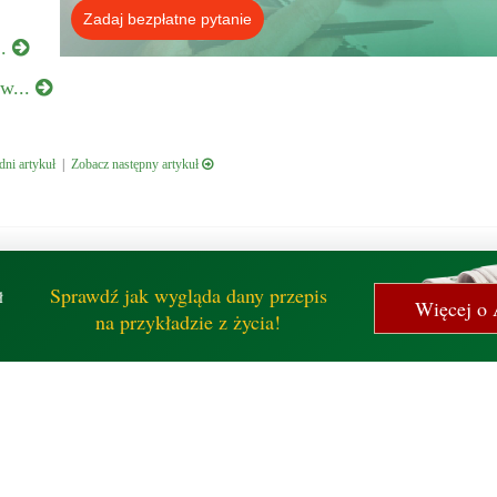
Zadaj bezpłatne pytanie
..
 w...
ni artykuł
|
Zobacz następny artykuł
Sprawdź jak wygląda dany przepis
ł
Więcej o 
na przykładzie z życia!