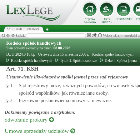
STRONA
AKTY
DOKUMENTY
CE
GŁÓWNA
PRAWNE
Art. 71. KSH - Ustanowien...
Szukaj:
Wyłącz reklamy, przeglądaj
Kodeks spółek handlowych
Stan prawny aktualny na dzień:
08.08.2026
Dz.U.2024.0.18 t.j. - Ustawa z dnia 15 września 2000 r. - Kodeks spółek handlowych
Kodeks spółek handlowych
Tytuł II. Spółki osobowe
Dział I. Spółka jawna
Art. 71. KSH
Ustanowienie likwidatorów spółki jawnej przez sąd rejestrowy
§ 1.
Sąd rejestrowy może, z ważnych powodów, na wniosek wspólni
spośród wspólników, jak również inne osoby.
§ 2.
Przeciwne postanowienia umowy są nieważne.
Dokumenty powiązane z artykułem:
odwołanie prokury
Umowa sprzedaży udziałów