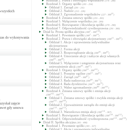
Rozdział 2. Prawa i obowiązki wspólników
(174 - 200)
Rozdział 3. Organy spółki
(201 - 254)
Oddział 1. Zarząd
(201 - 211)
wszystkich
Oddział 2. Nadzór
(212 - 226)
Oddział 3. Zgromadzenie wspólników
35
(227 - 300
)
Rozdział 4. Zmiana umowy spółki
(255 - 265)
Rozdział 5. Wyłączenie wspólnika
(266 - 269)
Rozdział 6. Rozwiązanie i likwidacja spółki
(270 - 290)
Rozdział 7. Odpowiedzialność cywilnoprawna
(291 - 300)
Dział Ia. Prosta spółka akcyjna
1
134
(300
- 300
)
Rozdział 1. Powstanie spółki
1
14
(300
- 300
)
wczas do wykonywania
Rozdział 2. Prawa i obowiązki akcjonariuszy
15
51
(300
- 300
)
Oddział 1. Akcje i uprawnienia indywidualne
akcjonariusza
Oddział 2. Forma akcji
Oddział 3. Rozporządzanie akcją
36
43
(300
- 300
)
Oddział 4. Umorzenie akcji i nabycie akcji własnych
44
48
(300
- 300
)
Oddział 5. Wyłączenie i ustąpienie akcjonariusza oraz
unieważnienie akcji
49
51
(300
- 300
)
Rozdział 3. Organy spółki
52
101
(300
- 300
)
Oddział 1. Przepisy ogólne
52
61
(300
- 300
)
Oddział 2. Zarząd
62
67
(300
- 300
)
Oddział 3. Rada nadzorcza
68
72
(300
- 300
)
Oddział 4. Rada dyrektorów
73
79
(300
- 300
)
Oddział 5. Walne zgromadzenie
80
101
(300
- 300
)
Rozdział 4. Zmiana umowy spółki i emisja akcji
102
119
(300
- 300
)
Oddział 1. Zmiana umowy spółki i zwykła emisja akcji
.
102
109
(300
- 300
)
uzyskał zajęcie
Oddział 2. Upoważnienie zarządu do emisji akcji
 nawet gdy umowa
110
113
(300
- 300
)
Oddział 3. Warunkowa emisja akcji
114
(300
- 367)
Rozdział 5. Rozwiązanie i likwidacja spółki
120
122
(300
- 300
)
Rozdział 6. Odpowiedzialność cywilnoprawna
123
134
(300
- 300
)
Dział II. Spółka akcyjna
(301 - 490)
Rozdział 1. Powstanie spółki
(301 - 327)
Oddział 1. Akcje i uprawnienia indywidualne