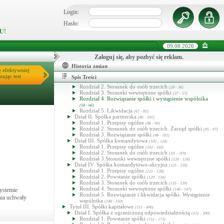
Login:
Hasło:
U!
Kodeks spółek handlowych
Tytuł I. Przepisy ogólne
(1 - 21)
Dział I. Przepisy wspólne
1
(1 - 7
)
09.08.2026
Dział II. Spółki osobowe
1
(8 - 10
)
Dział III. Spółki kapitałowe
Zaloguj się, aby pozbyć się reklam.
16
(11 - 21
)
DZIAŁ IV. Grupa spółek
1
16
(21
- 21
)
Historia zmian
Tytuł II. Spółki osobowe
ę efektywniej
(22 - 150)
Dział I. Spółka jawna
zując test
(22 - 85)
Spis Treści
Rozdział 1. Przepisy ogólne
(22 - 27)
Rozdział 2. Stosunek do osób trzecich
(28 - 36)
Rozdział 3. Stosunki wewnętrzne spółki
(37 - 57)
Rozdział 4. Rozwiązanie spółki i wystąpienie wspólnika
(58 - 66)
Rozdział 5. Likwidacja
(67 - 85)
Dział II. Spółka partnerska
(86 - 101)
Rozdział 1. Przepisy ogólne
(86 - 94)
Rozdział 2. Stosunek do osób trzecich. Zarząd spółki
(95 - 97)
Rozdział 3. Rozwiązanie spółki
(98 - 101)
Dział III. Spółka komandytowa
(102 - 124)
Rozdział 1. Przepisy ogólne
(102 - 110)
Rozdział 2. Stosunek do osób trzecich
(111 - 119)
Rozdział 3.Stosunki wewnętrzne spółki
(120 - 124)
Dział IV. Spółka komandytowo-akcyjna
(125 - 150)
Rozdział 1. Przepisy ogólne
(125 - 128)
Rozdział 2. Powstanie spółki
(129 - 134)
Rozdział 3. Stosunek do osób trzecich
(135 - 139)
Rozdział 4. Stosunki wewnętrzne spółki
ystemie
(140 - 147)
Rozdział 5. Rozwiązanie i likwidacja spółki. Wystąpienie
nia uchwały
wspólnika
(148 - 150)
Tytuł III. Spółki kapitałowe
(151 - 490)
Dział I. Spółka z ograniczoną odpowiedzialnością
(151 - 300)
Rozdział 1. Powstanie spółki
(151 - 173)