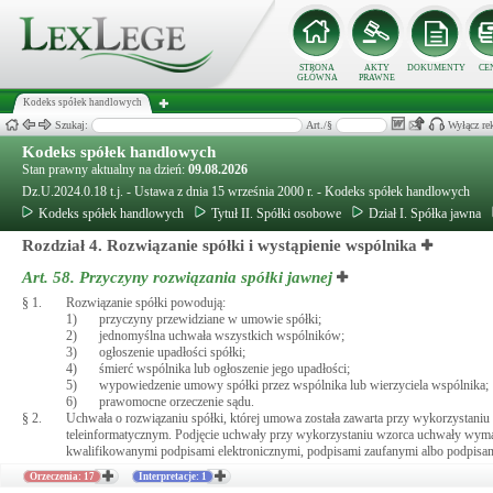
STRONA
AKTY
DOKUMENTY
CE
GŁÓWNA
PRAWNE
Kodeks spółek handlowych
Szukaj:
Art./§
Wyłącz re
Kodeks spółek handlowych
Stan prawny aktualny na dzień:
09.08.2026
Dz.U.2024.0.18 t.j. - Ustawa z dnia 15 września 2000 r. - Kodeks spółek handlowych
Kodeks spółek handlowych
Tytuł II. Spółki osobowe
Dział I. Spółka jawna
Rozdział 4. Rozwiązanie spółki i wystąpienie wspólnika
Art. 58.
Przyczyny rozwiązania spółki jawnej
§ 1.
Rozwiązanie spółki powodują:
1)
przyczyny przewidziane w umowie spółki;
2)
jednomyślna uchwała wszystkich wspólników;
3)
ogłoszenie upadłości spółki;
4)
śmierć wspólnika lub ogłoszenie jego upadłości;
5)
wypowiedzenie umowy spółki przez wspólnika lub wierzyciela wspólnika;
6)
prawomocne orzeczenie sądu.
§ 2.
Uchwała o rozwiązaniu spółki, której umowa została zawarta przy wykorzystani
teleinformatycznym. Podjęcie uchwały przy wykorzystaniu wzorca uchwały wyma
kwalifikowanymi podpisami elektronicznymi, podpisami zaufanymi albo podpisam
Orzeczenia: 17
Interpretacje: 1