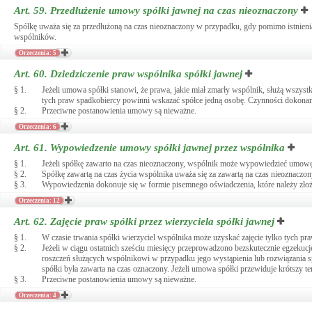
Art. 59.
Przedłużenie umowy spółki jawnej na czas nieoznaczony
Spółkę uważa się za przedłużoną na czas nieoznaczony w przypadku, gdy pomimo istnieni
wspólników.
Orzeczenia: 5
Art. 60.
Dziedziczenie praw wspólnika spółki jawnej
§ 1.
Jeżeli umowa spółki stanowi, że prawa, jakie miał zmarły wspólnik, służą wsz
tych praw spadkobiercy powinni wskazać spółce jedną osobę. Czynności dokona
§ 2.
Przeciwne postanowienia umowy są nieważne.
Orzeczenia: 6
Art. 61.
Wypowiedzenie umowy spółki jawnej przez wspólnika
§ 1.
Jeżeli spółkę zawarto na czas nieoznaczony, wspólnik może wypowiedzieć umowę
§ 2.
Spółkę zawartą na czas życia wspólnika uważa się za zawartą na czas nieoznaczon
§ 3.
Wypowiedzenia dokonuje się w formie pisemnego oświadczenia, które należy zł
Orzeczenia: 12
Art. 62.
Zajęcie praw spółki przez wierzyciela spółki jawnej
§ 1.
W czasie trwania spółki wierzyciel wspólnika może uzyskać zajęcie tylko tych p
§ 2.
Jeżeli w ciągu ostatnich sześciu miesięcy przeprowadzono bezskutecznie egzekucj
roszczeń służących wspólnikowi w przypadku jego wystąpienia lub rozwiązania
spółki była zawarta na czas oznaczony. Jeżeli umowa spółki przewiduje krótszy 
§ 3.
Przeciwne postanowienia umowy są nieważne.
Orzeczenia: 4