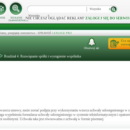
Wszystko
Wszystko
NIE CHCESZ OGLĄDAĆ REKLAM?
ZALOGUJ SIĘ DO SERWIS
NNIK
SZUKANIE
ZAAWANSOWANE
klamy, przeglądaj orzecznictwo - SPRAWDŹ
LEXLEGE PRO
Ucz si
rozwią
Obserwuj akt
Rozdział 4. Rozwiązanie spółki i wystąpienie wspólnika
u wzorca umowy, może zostać podjęta przy wykorzystaniu wzorca uchwały udostępnionego w s
ga wypełnienia formularza uchwały udostępnionego w systemie teleinformatycznym i opatrze
i osobistymi. Uchwała taka jest równoważna z uchwałą w formie pisemnej.