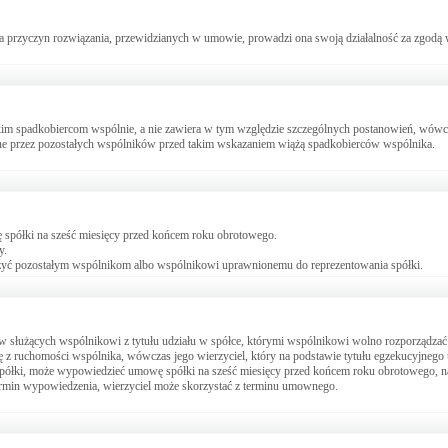
a przyczyn rozwiązania, przewidzianych w umowie, prowadzi ona swoją działalność za zgodą 
ystkim spadkobiercom wspólnie, a nie zawiera w tym względzie szczególnych postanowień, wó
ne przez pozostałych wspólników przed takim wskazaniem wiążą spadkobierców wspólnika.
 spółki na sześć miesięcy przed końcem roku obrotowego.
y.
ożyć pozostałym wspólnikom albo wspólnikowi uprawnionemu do reprezentowania spółki.
raw służących wspólnikowi z tytułu udziału w spółce, którymi wspólnikowi wolno rozporządzać
ę z ruchomości wspólnika, wówczas jego wierzyciel, który na podstawie tytułu egzekucyjnego 
 spółki, może wypowiedzieć umowę spółki na sześć miesięcy przed końcem roku obrotowego,
termin wypowiedzenia, wierzyciel może skorzystać z terminu umownego.