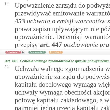
§ 7.
Upoważnienie zarządu do podwyżs
przewidywać emitowanie warrant
453
uchwała o emisji warrantów 
prawa zapisu upływającym nie późn
upoważnienie. Do emisji warrantów
przepisy
art.
447
pozbawienie pra
Orzeczenia: 2
Porównania: 1
Przypisy: 1
Art. 445.
Uchwała walnego zgromadzenia w sprawie podwyższenia k
§ 1.
Uchwała walnego zgromadzenia w 
upoważnienie zarządu do podwyższ
kapitału docelowego wymaga więks
uchwały wymaga obecności akcjona
połowę kapitału zakładowego, a w 
najmniej jedną trzecią kapitału 