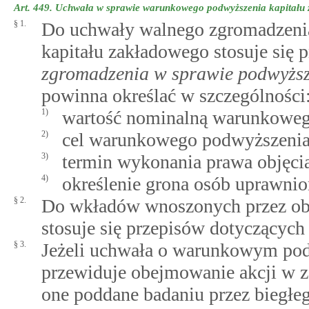
Art. 449.
Uchwała w sprawie warunkowego podwyższenia kapitału 
§ 1.
Do uchwały walnego zgromadzeni
kapitału zakładowego stosuje się 
zgromadzenia w sprawie podwyższ
powinna określać w szczególności
1)
wartość nominalną warunkoweg
2)
cel warunkowego podwyższenia
3)
termin wykonania prawa objęcia
4)
określenie grona osób uprawnion
§ 2.
Do wkładów wnoszonych przez obli
stosuje się przepisów dotyczącyc
§ 3.
Jeżeli uchwała o warunkowym pod
przewiduje obejmowanie akcji w z
one poddane badaniu przez biegłe