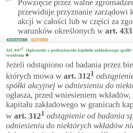
Powzięcie przez walne zgromadzeni
przewiduje przyznanie zarządowi 
akcji w całości lub w części za z
warunków określonych w
art.
433
Porównania: 1
Przypisy: 1
1
Art. 447
.
Ogłoszenie o podwyższeniu kapitału zakładowego spółki 
rewidenta
Jeżeli odstąpiono od badania przez b
1
których mowa w
art.
312
odstąpieni
spółki akcyjnej w odniesieniu do nie
ogłasza, przed wniesieniem wkładów,
kapitału zakładowego w granicach ka
1
w
art.
312
odstąpienie od badania sp
odniesieniu do niektórych wkładów ni