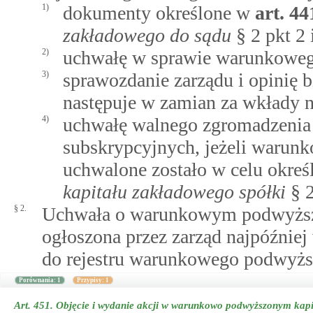
1)
dokumenty określone w
art.
44
zakładowego do sądu
§ 2 pkt 2 
2)
uchwałę w sprawie warunkoweg
3)
sprawozdanie zarządu i opinię bi
następuje w zamian za wkłady n
4)
uchwałę walnego zgromadzenia 
subskrypcyjnych, jeżeli warun
uchwalone zostało w celu okr
kapitału zakładowego spółki
§ 2
§ 2.
Uchwała o warunkowym podwyższe
ogłoszona przez zarząd najpóźniej
do rejestru warunkowego podwyższ
Porównania: 1
Przypisy: 1
Art. 451.
Objęcie i wydanie akcji w warunkowo podwyższonym kapi