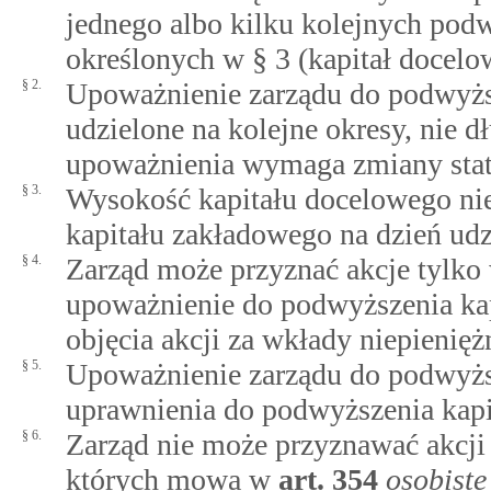
jednego albo kilku kolejnych pod
określonych w § 3 (kapitał docelo
§ 2.
Upoważnienie zarządu do podwyżs
udzielone na kolejne okresy, nie dł
upoważnienia wymaga zmiany stat
§ 3.
Wysokość kapitału docelowego nie
kapitału zakładowego na dzień udz
§ 4.
Zarząd może przyznać akcje tylko
upoważnienie do podwyższenia ka
objęcia akcji za wkłady niepienięż
§ 5.
Upoważnienie zarządu do podwyżs
uprawnienia do podwyższenia kapi
§ 6.
Zarząd nie może przyznawać akcji
których mowa w
art.
354
osobiste