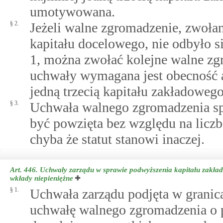
umotywowana.
§ 2.
Jeżeli walne zgromadzenie, zwoła
kapitału docelowego, nie odbyło 
1, można zwołać kolejne walne zg
uchwały wymagana jest obecność a
jedną trzecią kapitału zakładowego
§ 3.
Uchwała walnego zgromadzenia spó
być powzięta bez względu na licz
chyba że statut stanowi inaczej.
Art. 446.
Uchwały zarządu w sprawie podwyższenia kapitału zakłado
wkłady niepieniężne
§ 1.
Uchwała zarządu podjęta w granic
uchwałę walnego zgromadzenia o 