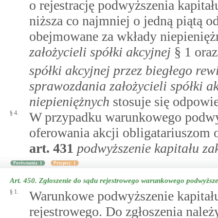
o rejestrację podwyższenia kapitał
niższa co najmniej o jedną piątą o
obejmowane za wkłady niepienięż
założycieli spółki akcyjnej
§ 1 ora
spółki akcyjnej przez biegłego rew
sprawozdania założycieli spółki a
niepieniężnych
stosuje się odpowi
§ 4.
W przypadku warunkowego podwyż
oferowania akcji obligatariuszom o
art.
431
podwyższenie kapitału z
Porównania: 1
Przypisy: 1
Art. 450.
Zgłoszenie do sądu rejestrowego warunkowego podwyższe
§ 1.
Warunkowe podwyższenie kapitału
rejestrowego. Do zgłoszenia należ