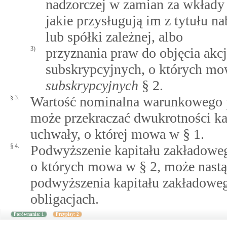
nadzorczej w zamian za wkłady 
jakie przysługują im z tytułu n
lub spółki zależnej, albo
3)
przyznania praw do objęcia akc
subskrypcyjnych, o których m
subskrypcyjnych
§ 2.
§ 3.
Wartość nominalna warunkowego p
może przekraczać dwukrotności ka
uchwały, o której mowa w § 1.
§ 4.
Podwyższenie kapitału zakładowego
o których mowa w § 2, może nast
podwyższenia kapitału zakładowe
obligacjach.
Porównania: 1
Przypisy: 2