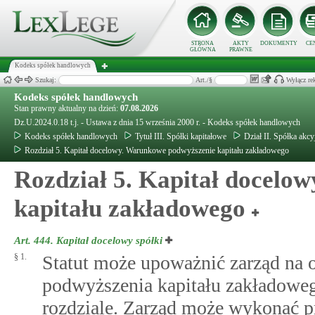
STRONA
AKTY
DOKUMENTY
CE
GŁÓWNA
PRAWNE
Kodeks spółek handlowych
Szukaj:
Art./§
Wyłącz re
Kodeks spółek handlowych
Stan prawny aktualny na dzień:
07.08.2026
Dz.U.2024.0.18 t.j. - Ustawa z dnia 15 września 2000 r. - Kodeks spółek handlowych
Kodeks spółek handlowych
Tytuł III. Spółki kapitałowe
Dział II. Spółka akcy
Rozdział 5. Kapitał docelowy. Warunkowe podwyższenie kapitału zakładowego
Rozdział 5. Kapitał docelo
kapitału zakładowego
Art. 444.
Kapitał docelowy spółki
§ 1.
Statut może upoważnić zarząd na ok
podwyższenia kapitału zakładoweg
rozdziale. Zarząd może wykonać 