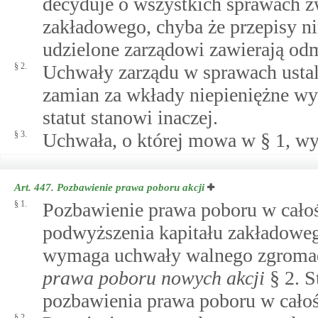
decyduje o wszystkich sprawach 
zakładowego, chyba że przepisy ni
udzielone zarządowi zawierają od
§ 2.
Uchwały zarządu w sprawach ustale
zamian za wkłady niepieniężne wy
statut stanowi inaczej.
§ 3.
Uchwała, o której mowa w § 1, wy
Art. 447.
Pozbawienie prawa poboru akcji
§ 1.
Pozbawienie prawa poboru w całoś
podwyższenia kapitału zakładoweg
wymaga uchwały walnego zgromad
prawa poboru nowych akcji
§ 2. S
pozbawienia prawa poboru w całośc
§ 2.