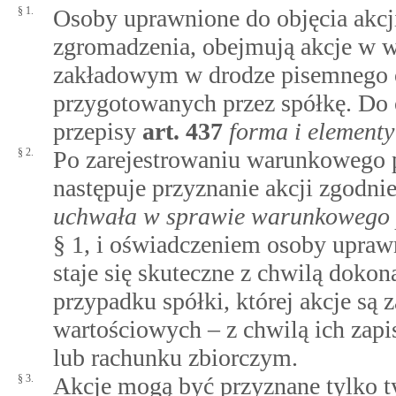
§ 1.
Osoby uprawnione do objęcia akcj
zgromadzenia, obejmują akcje w
zakładowym w drodze pisemnego o
przygotowanych przez spółkę. Do 
przepisy
art.
437
forma i elementy
§ 2.
Po zarejestrowaniu warunkowego 
następuje przyznanie akcji zgodni
uchwała w sprawie warunkowego p
§ 1, i oświadczeniem osoby uprawn
staje się skuteczne z chwilą dokon
przypadku spółki, której akcje są
wartościowych – z chwilą ich zap
lub rachunku zbiorczym.
§ 3.
Akcje mogą być przyznane tylko t