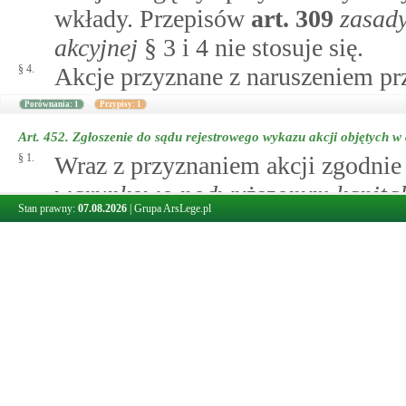
wkłady. Przepisów
art.
309
zasady
akcyjnej
§ 3 i 4 nie stosuje się.
§ 4.
Akcje przyznane z naruszeniem pr
Porównania: 1
Przypisy: 1
Art. 452.
Zgłoszenie do sądu rejestrowego wykazu akcji objętych 
§ 1.
Wraz z przyznaniem akcji zgodnie
warunkowo podwyższonym kapital
Stan prawny:
07.08.2026
|
Grupa ArsLege.pl
nabycie praw z akcji i podwyższen
równą wartości nominalnej akcji 
warunkowym podwyższeniu kapita
§ 2.
W terminie trzydziestu dni po up
zgłasza do sądu rejestrowego wyk
uaktualnienia wpisu kapitału zakł
§ 3.
Do zgłoszenia należy dołączyć wy