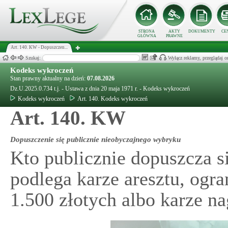
STRONA
AKTY
DOKUMENTY
CE
GŁÓWNA
PRAWNE
Art. 140. KW - Dopuszczen...
Szukaj:
Wyłącz reklamy, przeglądaj
Kodeks wykroczeń
Stan prawny aktualny na dzień:
07.08.2026
Dz.U.2025.0.734 t.j. - Ustawa z dnia 20 maja 1971 r. - Kodeks wykroczeń
Kodeks wykroczeń
Art. 140. Kodeks wykroczeń
Art. 140. KW
Dopuszczenie się publicznie nieobyczajnego wybryku
Kto publicznie dopuszcza s
podlega karze aresztu, ogr
1.500 złotych albo karze na