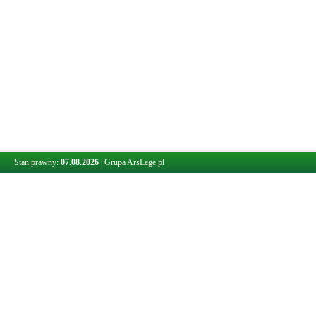
Stan prawny:
07.08.2026
|
Grupa ArsLege.pl