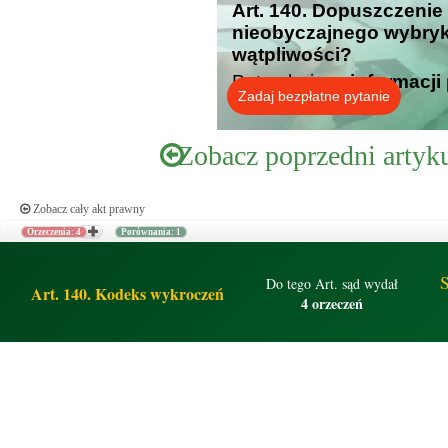
Art. 140. Dopuszczenie 
nieobyczajnego wybryk
wątpliwości?
Potrzebujesz
informacji
Zadaj bezpłatne pytanie
Zobacz poprzedni artyk
Zobacz cały akt prawny
Orzeczenia: 4
Porównania: 1
S
Do tego Art. sąd wydał
Art. 140. Kodeks wykroczeń
4 orzeczeń