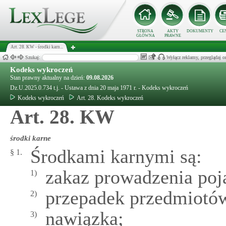
STRONA
AKTY
DOKUMENTY
CE
GŁÓWNA
PRAWNE
Art. 28. KW - środki karn...
Szukaj:
Wyłącz reklamy, przeglądaj
Kodeks wykroczeń
Stan prawny aktualny na dzień:
09.08.2026
Dz.U.2025.0.734 t.j. - Ustawa z dnia 20 maja 1971 r. - Kodeks wykroczeń
Kodeks wykroczeń
Art. 28. Kodeks wykroczeń
Art. 28. KW
środki karne
Środkami karnymi są:
§ 1.
zakaz prowadzenia po
1)
przepadek przedmiotó
2)
nawiązka;
3)