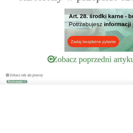
Art. 28. środki karne -
Potrzebujesz
informacji
Zadaj bezpłatne pytanie
Zobacz poprzedni artyk
Zobacz cały akt prawny
Porównania: 1