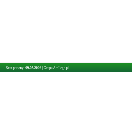
Stan prawny:
09.08.2026
|
Grupa ArsLege.pl