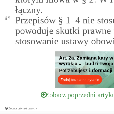
łączny.
Przepisów § 1–4 nie stosu
§ 5.
powoduje skutki prawne 
stosowanie ustawy obowi
Art. 2a. Zamiana kary 
wyrokie... - budzi Twoj
Potrzebujesz
informacji
Zadaj bezpłatne pytanie
Zobacz poprzedni artyk
Zobacz cały akt prawny