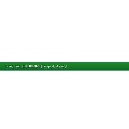
Stan prawny:
06.08.2026
|
Grupa ArsLege.pl