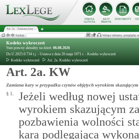
STRONA
AKTY
DOKUMENTY
CE
GŁÓWNA
PRAWNE
Art. 2a. - Zamiana kary ...
Szukaj:
Wyłącz reklamy, przeglądaj
Kodeks wykroczeń
Stan prawny aktualny na dzień:
06.08.2026
Dz.U.2025.0.734 t.j. - Ustawa z dnia 20 maja 1971 r. - Kodeks wykroczeń
Kodeks wykroczeń
Art. 2a. Kodeks wykroczeń
Art. 2a. KW
Zamiana kary w przypadku czynów objętych wyrokiem skazującym 
Jeżeli według nowej us
§ 1.
wyrokiem skazującym za 
pozbawienia wolności st
kara podlegająca wykona