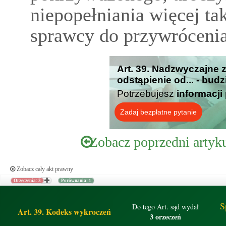
niepopełniania więcej ta
sprawcy do przywrócenia
Art. 39. Nadzwyczajne 
odstąpienie od... - bud
Potrzebujesz
informacji
Zadaj bezpłatne pytanie
Zobacz poprzedni artyk
Zobacz cały akt prawny
Orzeczenia: 3
Porównania: 1
S
Do tego Art. sąd wydał
Art. 39. Kodeks wykroczeń
3 orzeczeń