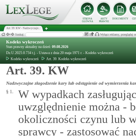
STRONA
AKTY
DOKUMENTY
CE
GŁÓWNA
PRAWNE
Art. 39. KW - Nadzwyczajn...
Szukaj:
Wyłącz reklamy, przeglądaj
Kodeks wykroczeń
Stan prawny aktualny na dzień:
09.08.2026
Dz.U.2025.0.734 t.j. - Ustawa z dnia 20 maja 1971 r. - Kodeks wykroczeń
Kodeks wykroczeń
Art. 39. Kodeks wykroczeń
Art. 39. KW
Nadzwyczajne złagodzenie kary lub odstąpienie od wymierzenia ka
W wypadkach zasługując
§ 1.
uwzględnienie można - b
okoliczności czynu lub w
sprawcy - zastosować na