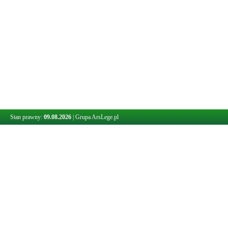
Stan prawny:
09.08.2026
|
Grupa ArsLege.pl