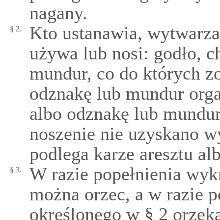
nagany.
Kto ustanawia, wytwarza
§ 2.
używa lub nosi: godło, c
mundur, co do których z
odznakę lub mundur organ
albo odznakę lub mundur
noszenie nie uzyskano 
podlega karze aresztu al
W razie popełnienia wyk
§ 3.
można orzec, a w razie 
określonego w § 2 orzek