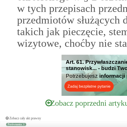
w tych przepisach przed
przedmiotów służących d
takich jak pieczęcie, ste
wizytowe, choćby nie st
Art. 61. Przywłaszczan
stanowisk... - budzi Tw
Potrzebujesz
informacji
Zadaj bezpłatne pytanie
Zobacz poprzedni artyk
Zobacz cały akt prawny
Porównania: 1