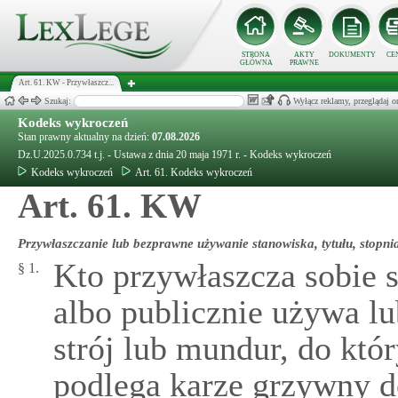
STRONA
AKTY
DOKUMENTY
CE
GŁÓWNA
PRAWNE
Art. 61. KW - Przywłaszcz...
Szukaj:
Wyłącz reklamy, przeglądaj
Kodeks wykroczeń
Stan prawny aktualny na dzień:
07.08.2026
Dz.U.2025.0.734 t.j. - Ustawa z dnia 20 maja 1971 r. - Kodeks wykroczeń
Kodeks wykroczeń
Art. 61. Kodeks wykroczeń
Art. 61. KW
Przywłaszczanie lub bezprawne używanie stanowiska, tytułu, stopn
Kto przywłaszcza sobie s
§ 1.
albo publicznie używa lu
strój lub mundur, do któ
podlega karze grzywny d