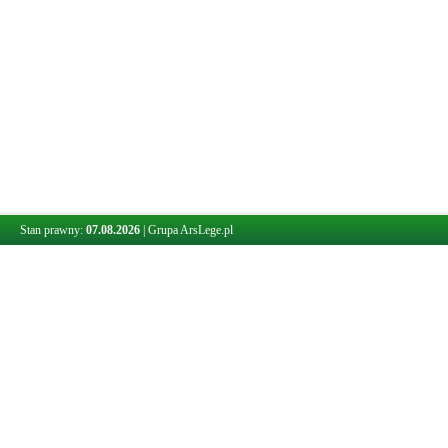
Stan prawny:
07.08.2026
|
Grupa ArsLege.pl