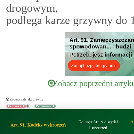
drogowym,
podlega karze grzywny do 1
Art. 91. Zanieczyszczan
spowodowan... - budzi 
Potrzebujesz
informacji
Zadaj bezpłatne pytanie
Zobacz poprzedni artyk
Zobacz cały akt prawny
Orzeczenia: 1
Porównania: 1
S
Do tego Art. sąd wydał
Art. 91. Kodeks wykroczeń
1 orzeczeń