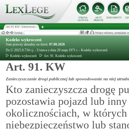
STRONA
AKTY
DOKUMENTY
CE
GŁÓWNA
PRAWNE
Art. 91. KW - Zanieczyszc...
Szukaj:
Wyłącz reklamy, przeglądaj
Kodeks wykroczeń
Stan prawny aktualny na dzień:
07.08.2026
Dz.U.2025.0.734 t.j. - Ustawa z dnia 20 maja 1971 r. - Kodeks wykroczeń
Kodeks wykroczeń
Art. 91. Kodeks wykroczeń
Art. 91. KW
Zanieczyszczanie drogi publicznej lub spowodowanie na niej utrud
Kto zanieczyszcza drogę pub
pozostawia pojazd lub inny
okolicznościach, w któryc
niebezpieczeństwo lub stan