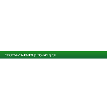
Stan prawny:
07.08.2026
|
Grupa ArsLege.pl