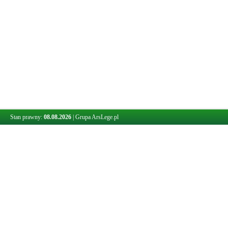
Stan prawny:
08.08.2026
|
Grupa ArsLege.pl