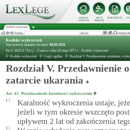
STRONA
AKTY
DOKUMENTY
CE
GŁÓWNA
PRAWNE
Kodeks wykroczeń
Szukaj:
Art./§
Wyłącz re
Kodeks wykroczeń
Stan prawny aktualny na dzień:
08.08.2026
Dz.U.2025.0.734 t.j. - Ustawa z dnia 20 maja 1971 r. - Kodeks wykroczeń
Kodeks wykroczeń
Część ogólna
Rozdział V. Przedawnienie orzekania, wykon
Rozdział V. Przedawnienie 
zatarcie ukarania
Art. 45.
Przedawnienie karalności wykroczenia
§ 1.
Karalność wykroczenia ustaje, jeże
jeżeli w tym okresie wszczęto pos
upływem 2 lat od zakończenia tego
§ 2.