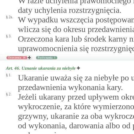
W razie uchylenia prawomocnego r
daty uchylenia rozstrzygnięcia.
§ 2a.
W wypadku wszczęcia postępowani
wlicza się do okresu przedawnieni
§ 3.
Orzeczona kara lub środek karny n
uprawomocnienia się rozstrzygnięci
Orzeczenia: 36
Porównania: 1
Art. 46.
Uznanie ukarania za niebyłe
§ 1.
Ukaranie uważa się za niebyłe po 
przedawnienia wykonania kary.
§ 2.
Jeżeli ukarany przed upływem okr
wykroczenie, za które wymierzono 
grzywny, ukaranie za oba wykrocze
od wykonania, darowania albo od