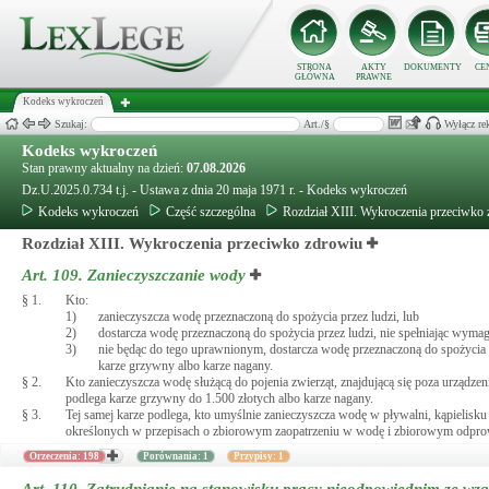
STRONA
AKTY
DOKUMENTY
CE
GŁÓWNA
PRAWNE
Kodeks wykroczeń
Szukaj:
Art./§
Wyłącz re
Kodeks wykroczeń
Stan prawny aktualny na dzień:
07.08.2026
Dz.U.2025.0.734 t.j. - Ustawa z dnia 20 maja 1971 r. - Kodeks wykroczeń
Kodeks wykroczeń
Część szczególna
Rozdział XIII. Wykroczenia przeciwko
Rozdział XIII. Wykroczenia przeciwko zdrowiu
Art. 109.
Zanieczyszczanie wody
§ 1.
Kto:
1)
zanieczyszcza wodę przeznaczoną do spożycia przez ludzi, lub
2)
dostarcza wodę przeznaczoną do spożycia przez ludzi, nie spełniając wy
3)
nie będąc do tego uprawnionym, dostarcza wodę przeznaczoną do spożyci
karze grzywny albo karze nagany.
§ 2.
Kto zanieczyszcza wodę służącą do pojenia zwierząt, znajdującą się poza urządz
podlega karze grzywny do 1.500 złotych albo karze nagany.
§ 3.
Tej samej karze podlega, kto umyślnie zanieczyszcza wodę w pływalni, kąpielis
określonych w przepisach o zbiorowym zaopatrzeniu w wodę i zbiorowym odpro
Orzeczenia: 198
Porównania: 1
Przypisy: 1