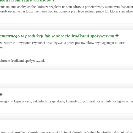
lędu na stan zdrowia osoby
żenia na inne osoby, osobę, która ze względu na stan zdrowia potwierdzony aktualnymi badaniam
rób zakaźnych u ludzi, nie może być zatrudniona przy tego rodzaju pracy lub której stan zdro
sanitarnego w produkcji lub w obrocie środkami spożywczymi
a w zakresie utrzymania czystości oraz używania przez pracowników wymaganego ubioru:
ze,
w obrocie środkami spożywczymi.
rowego, w kąpieliskach, zakładach fryzjerskich, kosmetycznych, pralniczych lub noclegowych 
ykrycia gruźlicy, choroby wenerycznej lub innej choroby zakaźnej lub źródła zakażenia albo 