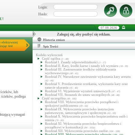
Login:
Hasło:
U!
07.08.2026
Zaloguj się, aby pozbyć się reklam.
Historia zmian
ę efektywniej
zując test
Spis Treści
Kodeks wykroczeń
Część ogólna
(1 - 48)
Rozdział I. Zasady odpowiedzialności
(1 - 17)
Rozdział II. Kary, środki karne i zasady ich wymiaru
(18 - 39)
Rozdział III. Zastosowanie środków oddziaływania
wychowawczego
(40 - 41)
Rozdział IV. Warunkowe zawieszenie wykonania kary aresztu
(42 - 44)
Rozdział V. Przedawnienie orzekania, wykonania kary oraz
zatarcie ukarania
(45 - 46)
Rozdział VI. Wyjaśnienie wyrażeń ustawowych
ścieków, lub
(47 - 47)
Rozdział VII. Stosunek do ustaw szczególnych
(48 - 48)
 ścieków, podlega
Część szczególna
(49 - 166)
Rozdział VIII. Wykroczenia przeciwko porządkowi i
spokojowi publicznemu
(49 - 64)
Rozdział IX. Wykroczenia przeciwko instytucjom
państwowym, samorządowym i społecznym
(65 - 69)
ełniającą wymagań
Rozdział X. Wykroczenia przeciwko bezpieczeństwu osób i
mienia
(70 - 83)
Rozdział XI. Wykroczenia przeciwko bezpieczeństwu i
porządkowi w komunikacji
(84 - 103a)
Rozdział XII. Wykroczenia przeciwko osobie
(104 - 108)
Rozdział XIII. Wykroczenia przeciwko zdrowiu
(109 - 118)