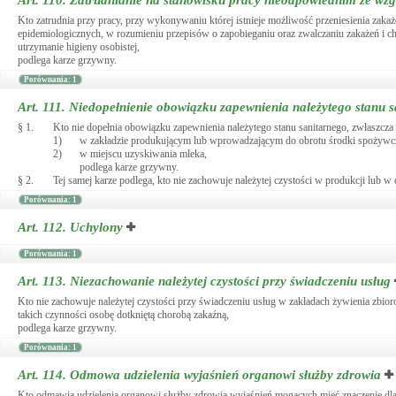
Art. 110.
Zatrudnianie na stanowisku pracy nieodpowiednim ze wzg
Kto zatrudnia przy pracy, przy wykonywaniu której istnieje możliwość przeniesienia zaka
epidemiologicznych, w rozumieniu przepisów o zapobieganiu oraz zwalczaniu zakażeń i cho
utrzymanie higieny osobistej,
podlega karze grzywny.
Porównania: 1
Art. 111.
Niedopełnienie obowiązku zapewnienia należytego stanu 
§ 1.
Kto nie dopełnia obowiązku zapewnienia należytego stanu sanitarnego, zwłaszcz
1)
w zakładzie produkującym lub wprowadzającym do obrotu środki spożywc
2)
w miejscu uzyskiwania mleka,
podlega karze grzywny.
§ 2.
Tej samej karze podlega, kto nie zachowuje należytej czystości w produkcji lub 
Porównania: 1
Art. 112.
Uchylony
Porównania: 1
Art. 113.
Niezachowanie należytej czystości przy świadczeniu usług
Kto nie zachowuje należytej czystości przy świadczeniu usług w zakładach żywienia zbio
takich czynności osobę dotkniętą chorobą zakaźną,
podlega karze grzywny.
Porównania: 1
Art. 114.
Odmowa udzielenia wyjaśnień organowi służby zdrowia
Kto odmawia udzielenia organowi służby zdrowia wyjaśnień mogących mieć znaczenie dla w