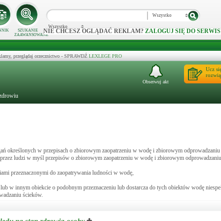
Wszystko
Wszystko
NIE CHCESZ OGLĄDAĆ REKLAM?
ZALOGUJ SIĘ DO SERWIS
NNIK
SZUKANIE
ZAAWANSOWANE
klamy, przeglądaj orzecznictwo - SPRAWDŹ
LEXLEGE PRO
Ucz si
rozwią
Obserwuj akt
 zdrowiu
magań określonych w przepisach o zbiorowym zaopatrzeniu w wodę i zbiorowym odprowadzaniu 
a przez ludzi w myśl przepisów o zbiorowym zaopatrzeniu w wodę i zbiorowym odprowadzaniu
eniami przeznaczonymi do zaopatrywania ludności w wodę,
ku lub w innym obiekcie o podobnym przeznaczeniu lub dostarcza do tych obiektów wodę niesp
wadzaniu ścieków.