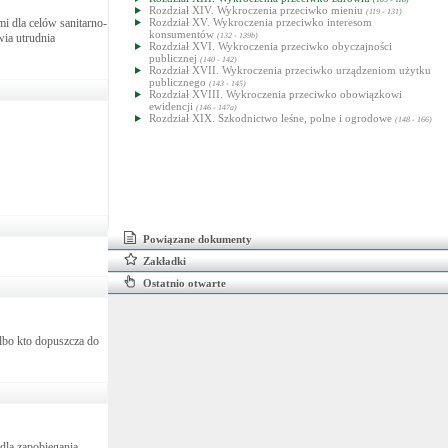
Rozdział XIV. Wykroczenia przeciwko mieniu
(119 - 131)
i dla celów sanitarno-
Rozdział XV. Wykroczenia przeciwko interesom
konsumentów
wia utrudnia
(132 - 139b)
Rozdział XVI. Wykroczenia przeciwko obyczajności
publicznej
(140 - 142)
Rozdział XVII. Wykroczenia przeciwko urządzeniom użytku
publicznego
(143 - 145)
Rozdział XVIII. Wykroczenia przeciwko obowiązkowi
ewidencji
(146 - 147a)
Rozdział XIX. Szkodnictwo leśne, polne i ogrodowe
(148 - 166)
Powiązane dokumenty
Zakładki
Ostatnio otwarte
albo kto dopuszcza do
dla zapobiegania