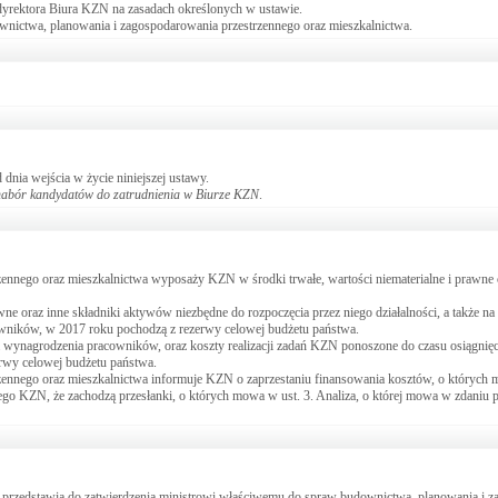
yrektora Biura KZN na zasadach określonych w ustawie.
wnictwa, planowania i zagospodarowania przestrzennego oraz mieszkalnictwa.
nia wejścia w życie niniejszej ustawy.
nabór kandydatów do zatrudnienia w Biurze KZN
.
nnego oraz mieszkalnictwa wyposaży KZN w środki trwałe, wartości niematerialne i prawne o
ne oraz inne składniki aktywów niezbędne do rozpoczęcia przez niego działalności, a także n
cowników, w 2017 roku pochodzą z rezerwy celowej budżetu państwa.
 wynagrodzenia pracowników, oraz koszty realizacji zadań KZN ponoszone do czasu osiągnię
wy celowej budżetu państwa.
ennego oraz mieszkalnictwa informuje KZN o zaprzestaniu finansowania kosztów, o których 
owego KZN, że zachodzą przesłanki, o których mowa w ust. 3. Analiza, o której mowa w zdaniu
a i przedstawia do zatwierdzenia ministrowi właściwemu do spraw budownictwa, planowania i 