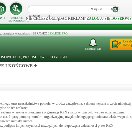
Wszystko
Wszystko
NIE CHCESZ OGLĄDAĆ REKLAM?
ZALOGUJ SIĘ DO SERWIS
NNIK
SZUKANIE
ZAAWANSOWANE
y, przeglądaj orzecznictwo - SPRAWDŹ
LEXLEGE PRO
Ucz si
rozwią
Obserwuj akt
i
STOSOWUJĄCE, PRZEJŚCIOWE I KOŃCOWE
WE I KOŃCOWE
nnego oraz mieszkalnictwa powoła, w drodze zarządzenia, z dniem wejścia w życie niniejsze
ne do ich realizacji.
adania w zakresie tworzenia i organizacji KZN i może w tym celu wydawać zarządzenia.
ust. 1, przy pomocy komórki organizacyjnej urzędu obsługującego ministra właściwego do
prawach mieszkalnictwa.
 podjęcie innych czynności niezbędnych do rozpoczęcia działalności przez KZN.