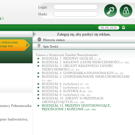
Login:
Hasło:
U!
06.08.2026
Zaloguj się, aby pozbyć się reklam.
Historia zmian
ę efektywniej
zując test
Spis Treści
Ustawa o Krajowym Zasobie Nieruchomości
ROZDZIAŁ 1. PRZEPISY OGÓLNE
(1 - 3)
ROZDZIAŁ 2. KRAJOWY ZASÓB NIERUCHOMOŚCI
(4 - 30c)
ROZDZIAŁ 3. ORGANY KRAJOWEGO ZASOBU
NIERUCHOMOŚCI
(31 - 42)
ROZDZIAŁ 4. GOSPODARKA FINANSOWA KZN
(43 - 50)
ROZDZIAŁ 5. GOSPODAROWANIE NIERUCHOMOŚCIAMI
(51 - 66a)
ROZDZIAŁ 6. (uchylony)
(67 - 72)
ROZDZIAŁ 7. (uchylony)
(72a - 95)
ROZDZIAŁ 8. KONTROLA
(96 - 107)
ROZDZIAŁ 9. (uchylony)
(108 - 111)
ROZDZIAŁ 10. ZMIANY W PRZEPISACH
OBOWIĄZUJĄCYCH
(112 - 128)
j ustawy Pełnomocnika
ROZDZIAŁ 11. PRZEPISY DOSTOSOWUJĄCE,
PRZEJŚCIOWE I KOŃCOWE
(129 - 141)
 spraw budownictwa,