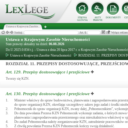
STRONA
AKTY
DOKUMENTY
CE
GŁÓWNA
PRAWNE
Ustawa o Krajowym Zasobie...
Szukaj:
Art./§
Wyłącz reklam
Ustawa o Krajowym Zasobie Nieruchomości
Stan prawny aktualny na dzień:
06.08.2026
Dz.U.2025.0.834 t.j. - Ustawa z dnia 20 lipca 2017 r. o Krajowym Zasobie Nieruchomośc
Ustawa o Krajowym Zasobie Nieruchomości
ROZDZIAŁ 11. PRZEPISY DO
ROZDZIAŁ 11. PRZEPISY DOSTOSOWUJĄCE, PRZEJŚCIO
Art. 129.
Przepisy dostosowujące i przejściowe
Tworzy się KZN.
Art. 130.
Przepisy dostosowujące i przejściowe
1.
Minister właściwy do spraw budownictwa, planowania i zagospodarowania przestrze
do spraw organizacji KZN, określając szczegółowy zakres jego zadań i środki niezbęd
2.
Pełnomocnik do spraw organizacji KZN, zwany dalej „Pełnomocnikiem”, wykonuje z
3.
Do dnia powołania Prezesa KZN Pełnomocnik wykonuje zadania, o których mowa w 
planowania i zagospodarowania przestrzennego oraz mieszkalnictwa właściwej w s
4.
Do zadań Pełnomocnika należy zorganizowanie KZN, zatrudnienie pracowników oraz
5.
Z chwilą powołania Prezesa KZN Pełnomocnik kończy swoją działalność.