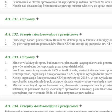
6.
Pełnomocnik w okresie sprawowania funkcji wykonuje zadania Prezesa KZN oraz d
7.
Nadzór nad działalnością Pełnomocnika sprawuje minister właściwy do spraw budo
Art. 131.
Uchylony
Art. 132.
Przepisy dostosowujące i przejściowe
1.
Pierwszego naboru pracowników Biura KZN dokonuje się w terminie 3 miesięcy od d
2.
Do pierwszego naboru pracowników Biura KZN nie stosuje się przepisów
art.
42
Art. 133.
Uchylony
1.
Minister właściwy do spraw budownictwa, planowania i zagospodarowania przestrze
aktywów niezbędne do rozpoczęcia przez niego działalności.
2.
Środki na pokrycie wyposażenia KZN w środki trwałe, wartości niematerialne i praw
realizacji zadań, organizacji i funkcjonowania KZN, w tym na wynagrodzenia pra
3.
Koszty organizacji i funkcjonowania KZN począwszy od 2018 r., w tym wydatki na
przychodów niezbędnych do pokrycia powyższych kosztów pokrywane będą z rezer
4.
Minister właściwy do spraw budownictwa, planowania i zagospodarowania przestrz
ustaleniu, na podstawie analizy kwartalnych sprawozdań z realizacji planu finans
sporządzana jest w terminie 60 dni od dnia otrzymania sprawozdania.
Art. 134.
Przepisy dostosowujące i przejściowe
Pełnomocnik w terminie miesiąca od dnia wejścia w życie niniejszego artykułu sporządz