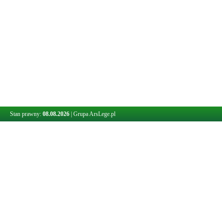
Stan prawny:
08.08.2026
|
Grupa ArsLege.pl