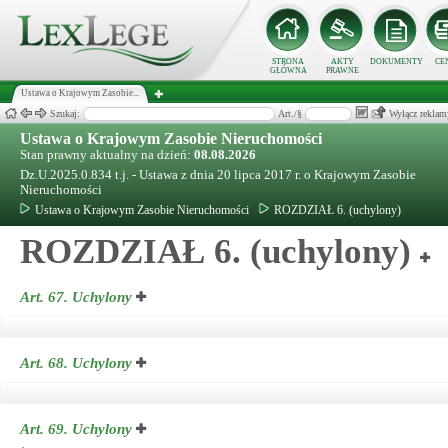
STRONA
AKTY
DOKUMENTY
CE
GŁÓWNA
PRAWNE
Ustawa o Krajowym Zasobie...
Szukaj:
Art./§
Wyłącz reklam
Ustawa o Krajowym Zasobie Nieruchomości
Stan prawny aktualny na dzień:
08.08.2026
Dz.U.2025.0.834 t.j. - Ustawa z dnia 20 lipca 2017 r. o Krajowym Zasobie
Nieruchomości
Ustawa o Krajowym Zasobie Nieruchomości
ROZDZIAŁ 6. (uchylony)
ROZDZIAŁ 6. (uchylony)
Art. 67.
Uchylony
Art. 68.
Uchylony
Art. 69.
Uchylony