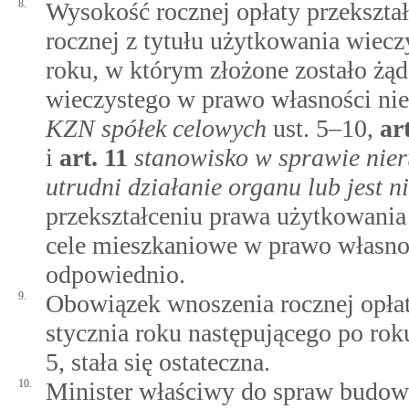
8.
Wysokość rocznej opłaty przekszta
rocznej z tytułu użytkowania wiecz
roku, w którym złożone zostało żą
wieczystego w prawo własności ni
KZN spółek celowych
ust. 5–10,
ar
i
art.
11
stanowisko w sprawie nier
utrudni działanie organu lub jest n
przekształceniu prawa użytkowani
cele mieszkaniowe w prawo własnoś
odpowiednio.
9.
Obowiązek wnoszenia rocznej opłat
stycznia roku następującego po rok
5, stała się ostateczna.
10.
Minister właściwy do spraw budow