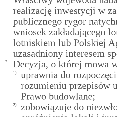
realizację inwestycji w z
publicznego rygor natyc
wniosek zakładającego lo
lotniskiem lub Polskiej A
uzasadniony interesem s
Decyzja, o której mowa w 
2.
uprawnia do rozpoczęc
1)
rozumieniu przepisów us
Prawo budowlane;
zobowiązuje do niezwł
2)