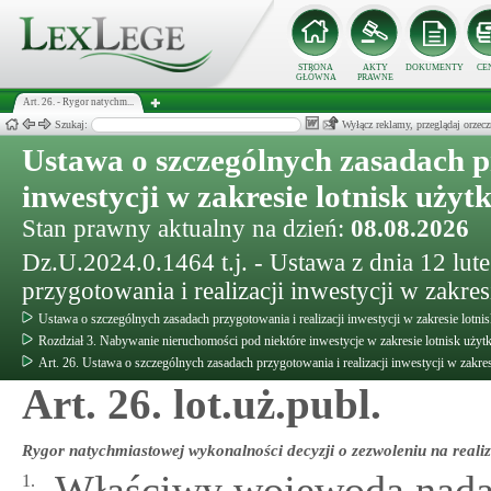
STRONA
AKTY
DOKUMENTY
CE
GŁÓWNA
PRAWNE
Art. 26. - Rygor natychm...
Szukaj:
Wyłącz reklamy, przeglądaj orz
Ustawa o szczególnych zasadach pr
inwestycji w zakresie lotnisk użyt
Stan prawny aktualny na dzień:
08.08.2026
Dz.U.2024.0.1464 t.j. - Ustawa z dnia 12 lut
przygotowania i realizacji inwestycji w zakre
Ustawa o szczególnych zasadach przygotowania i realizacji inwestycji w zakresie lotni
Rozdział 3. Nabywanie nieruchomości pod niektóre inwestycje w zakresie lotnisk użyt
Art. 26. Ustawa o szczególnych zasadach przygotowania i realizacji inwestycji w zakre
Art. 26. lot.uż.publ.
Rygor natychmiastowej wykonalności decyzji o zezwoleniu na realiz
Właściwy wojewoda nadaj
1.