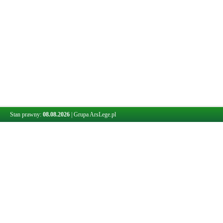
Stan prawny:
08.08.2026
|
Grupa ArsLege.pl