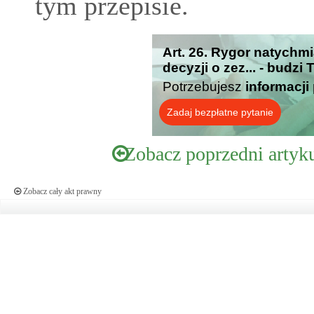
tym przepisie.
Art. 26. Rygor natychm
decyzji o zez... - budzi
Potrzebujesz
informacji
Zadaj bezpłatne pytanie
Zobacz poprzedni artyk
Zobacz cały akt prawny