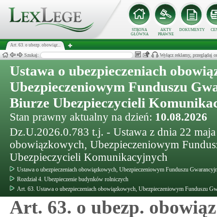
STRONA
AKTY
DOKUMENTY
CE
GŁÓWNA
PRAWNE
Art. 63. o ubezp. obowiąz...
Szukaj:
Wyłącz reklamy, przeglądaj
Ustawa o ubezpieczeniach obowią
Ubezpieczeniowym Funduszu Gwa
Biurze Ubezpieczycieli Komunika
Stan prawny aktualny na dzień:
10.08.2026
Dz.U.2026.0.783 t.j. - Ustawa z dnia 22 maja
obowiązkowych, Ubezpieczeniowym Fundusz
Ubezpieczycieli Komunikacyjnych
Ustawa o ubezpieczeniach obowiązkowych, Ubezpieczeniowym Funduszu Gwarancyjny
Rozdział 4. Ubezpieczenie budynków rolniczych
Art. 63. Ustawa o ubezpieczeniach obowiązkowych, Ubezpieczeniowym Funduszu Gwa
Art. 63. o ubezp. obowiąz