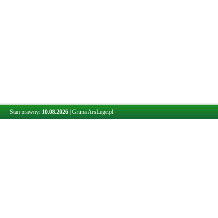
Stan prawny:
10.08.2026
|
Grupa ArsLege.pl