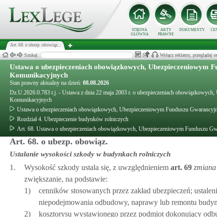
STRONA
AKTY
DOKUMENTY
CE
GŁÓWNA
PRAWNE
Art. 68. o ubezp. obowiąz...
Szukaj:
Wyłącz reklamy, przeglądaj
Ustawa o ubezpieczeniach obowiązkowych, Ubezpieczeniowym Fu
Komunikacyjnych
Stan prawny aktualny na dzień:
08.08.2026
Dz.U.2026.0.783 t.j. - Ustawa z dnia 22 maja 2003 r. o ubezpieczeniach obowiązkowyc
Komunikacyjnych
Ustawa o ubezpieczeniach obowiązkowych, Ubezpieczeniowym Funduszu Gwarancyjny
Rozdział 4. Ubezpieczenie budynków rolniczych
Art. 68. Ustawa o ubezpieczeniach obowiązkowych, Ubezpieczeniowym Funduszu Gwa
Art. 68. o ubezp. obowiąz.
Ustalanie wysokości szkody w budynkach rolniczych
1.
Wysokość szkody ustala się, z uwzględnieniem
art.
69
zmiana
zwiększanie, na podstawie:
1)
cenników stosowanych przez zakład ubezpieczeń; ustale
niepodejmowania odbudowy, naprawy lub remontu budy
2)
kosztorysu wystawionego przez podmiot dokonujący odb