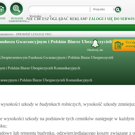
Wszystko
Wszystko
NIE CHCESZ OGLĄDAĆ REKLAM?
ZALOGUJ SIĘ DO SERWIS
NNIK
SZUKANIE
ZAAWANSOWANE
 orzecznictwo - SPRAWDŹ
LEXLEGE PRO
nduszu Gwarancyjnym i Polskim Biurze Ubezpieczycieli
Ucz si
rozwią
Obserwuj akt
h, Ubezpieczeniowym Funduszu Gwarancyjnym i Polskim Biurze Ubezpieczycieli
m i Polskim Biurze Ubezpieczycieli Komunikacyjnych
rancyjnym i Polskim Biurze Ubezpieczycieli Komunikacyjnych
 wysokości szkody w budynkach rolniczych
, wysokość szkody zmniejsza
nie wysokości szkody na podstawie tych cenników następuje w każdym
nku;
udowy lub remontu budynku, odzwierciedlającego koszty związane z 