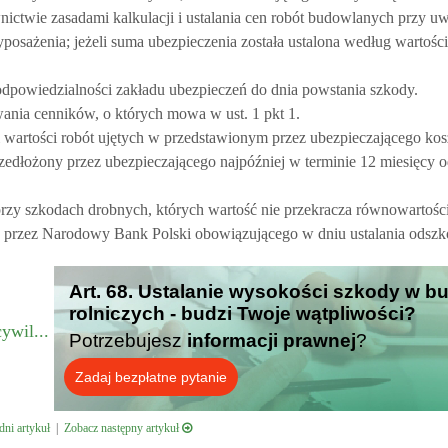
ctwie zasadami kalkulacji i ustalania cen robót budowlanych przy u
osażenia; jeżeli suma ubezpieczenia została ustalona według wartości
odpowiedzialności zakładu ubezpieczeń do dnia powstania szkody.
ania cenników, o których mowa w ust. 1 pkt 1.
wartości robót ujętych w przedstawionym przez ubezpieczającego kosz
zedłożony przez ubezpieczającego najpóźniej w terminie 12 miesięcy 
rzy szkodach drobnych, których wartość nie przekracza równowartośc
go przez Narodowy Bank Polski obowiązującego w dniu ustalania odsz
Art. 68. Ustalanie wysokości szkody w 
rolniczych - budzi Twoje wątpliwości?
ywil...
Potrzebujesz
informacji prawnej
?
Zadaj bezpłatne pytanie
ni artykuł
|
Zobacz następny artykuł