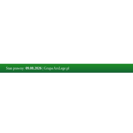
Stan prawny:
09.08.2026
|
Grupa ArsLege.pl