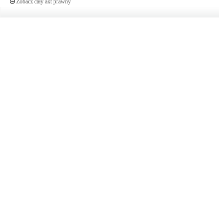
Zobacz cały akt prawny