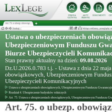
STRONA
AKTY
DOKUMENTY
CE
GŁÓWNA
PRAWNE
Art. 75. o ubezp. obowiąz...
Szukaj:
Wyłącz reklamy, przeglądaj
Ustawa o ubezpieczeniach obowią
Ubezpieczeniowym Funduszu Gwa
Biurze Ubezpieczycieli Komunika
Stan prawny aktualny na dzień:
09.08.2026
Dz.U.2026.0.783 t.j. - Ustawa z dnia 22 maja
obowiązkowych, Ubezpieczeniowym Fundusz
Ubezpieczycieli Komunikacyjnych
Ustawa o ubezpieczeniach obowiązkowych, Ubezpieczeniowym Funduszu Gwarancyjny
Rozdział 4. Ubezpieczenie budynków rolniczych
Art. 75. Ustawa o ubezpieczeniach obowiązkowych, Ubezpieczeniowym Funduszu Gwa
Art. 75. o ubezp. obowiąz