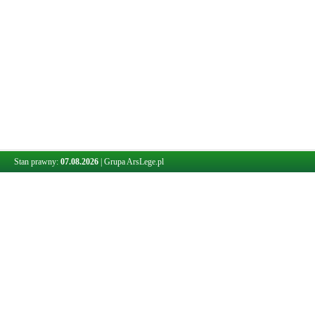
Stan prawny:
07.08.2026
|
Grupa ArsLege.pl