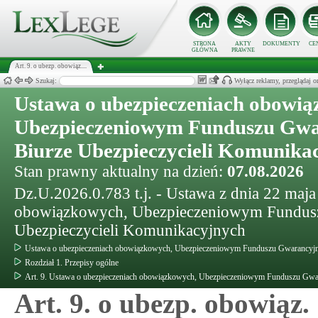
STRONA
AKTY
DOKUMENTY
CE
GŁÓWNA
PRAWNE
Art. 9. o ubezp. obowiąz....
Szukaj:
Wyłącz reklamy, przeglądaj
Ustawa o ubezpieczeniach obowią
Ubezpieczeniowym Funduszu Gwa
Biurze Ubezpieczycieli Komunika
Stan prawny aktualny na dzień:
07.08.2026
Dz.U.2026.0.783 t.j. - Ustawa z dnia 22 maja
obowiązkowych, Ubezpieczeniowym Fundusz
Ubezpieczycieli Komunikacyjnych
Ustawa o ubezpieczeniach obowiązkowych, Ubezpieczeniowym Funduszu Gwarancyjny
Rozdział 1. Przepisy ogólne
Art. 9. Ustawa o ubezpieczeniach obowiązkowych, Ubezpieczeniowym Funduszu Gwar
Art. 9. o ubezp. obowiąz.