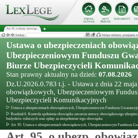
STRONA
AKTY
DOKUMENTY
CE
GŁÓWNA
PRAWNE
Art. 95. o ubezp. obowiąz...
Szukaj:
Wyłącz reklamy, przeglądaj
Ustawa o ubezpieczeniach obowią
Ubezpieczeniowym Funduszu Gwa
Biurze Ubezpieczycieli Komunika
Stan prawny aktualny na dzień:
07.08.2026
Dz.U.2026.0.783 t.j. - Ustawa z dnia 22 maja
obowiązkowych, Ubezpieczeniowym Fundusz
Ubezpieczycieli Komunikacyjnych
Ustawa o ubezpieczeniach obowiązkowych, Ubezpieczeniowym Funduszu Gwarancyjny
Rozdział 6. Kontrola spełnienia obowiązku zawarcia umowy obowiązkowego ubezpiec
budynków rolniczych oraz opłaty za niespełnienie tego obowiązku
Art. 95. Ustawa o ubezpieczeniach obowiązkowych, Ubezpieczeniowym Funduszu Gwa
Art. 95. o ubezp. obowiąz