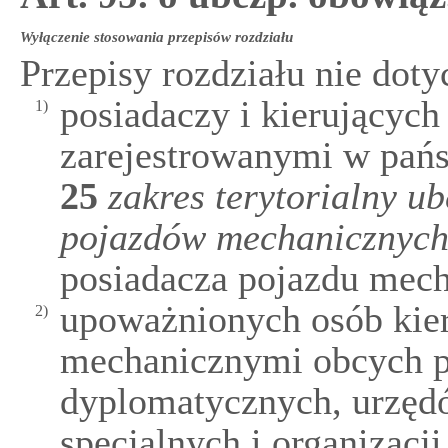
Wyłączenie stosowania przepisów rozdziału
Przepisy rozdziału nie doty
posiadaczy i kierującyc
1)
zarejestrowanymi w pań
25
zakres terytorialny u
pojazdów mechanicznyc
posiadacza pojazdu mecha
upoważnionych osób kie
2)
mechanicznymi obcych p
dyplomatycznych, urzędó
specjalnych i organizac