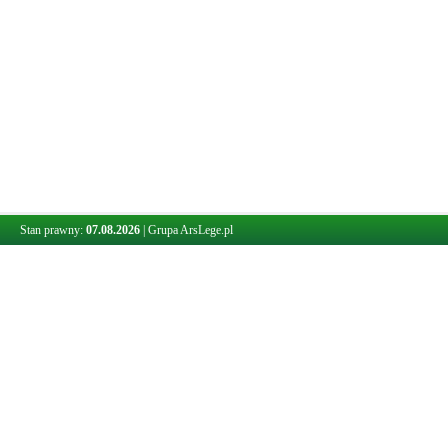
Stan prawny:
07.08.2026
|
Grupa ArsLege.pl